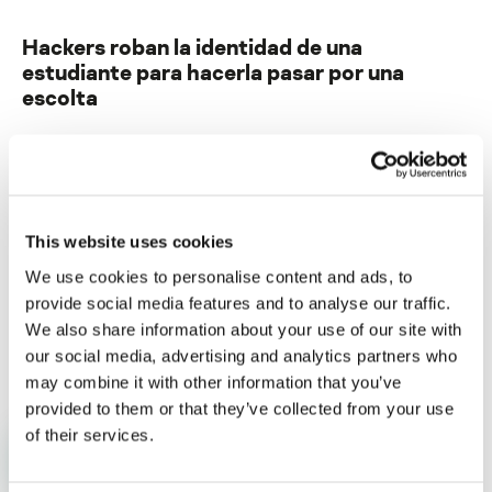
Hackers roban la identidad de una
estudiante para hacerla pasar por una
escolta
Su dirección de correo electrónico no será publicada.
Los
campos obligatorios están marcados con
*
This website uses cookies
We use cookies to personalise content and ads, to
provide social media features and to analyse our traffic.
We also share information about your use of our site with
Nombre
*
Correo electrónico
*
our social media, advertising and analytics partners who
may combine it with other information that you’ve
provided to them or that they’ve collected from your use
of their services.