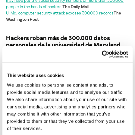
may have put the social security numbers of more than 300,000
people in the hands of hackers
The Daily Mail
U-Md. computer security attack exposes 300,000 records
The
Washington Post
Hackers roban más de 300.000 datos
personales de la universidad de Maryland
Su dirección de correo electrónico no será publicada.
Los
campos obligatorios están marcados con
*
This website uses cookies
We use cookies to personalise content and ads, to
provide social media features and to analyse our traffic.
We also share information about your use of our site with
our social media, advertising and analytics partners who
Nombre
*
Correo electrónico
*
may combine it with other information that you’ve
provided to them or that they’ve collected from your use
of their services.