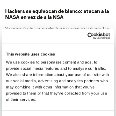
Hackers se equivocan de blanco: atacan a la
NASA en vez de a la NSA
Su dirección de correo electrónico no será publicada.
Los
campos obligatorios están marcados con
*
This website uses cookies
We use cookies to personalise content and ads, to
provide social media features and to analyse our traffic.
Nombre
*
Correo electrónico
*
We also share information about your use of our site with
our social media, advertising and analytics partners who
may combine it with other information that you’ve
provided to them or that they’ve collected from your use
of their services.