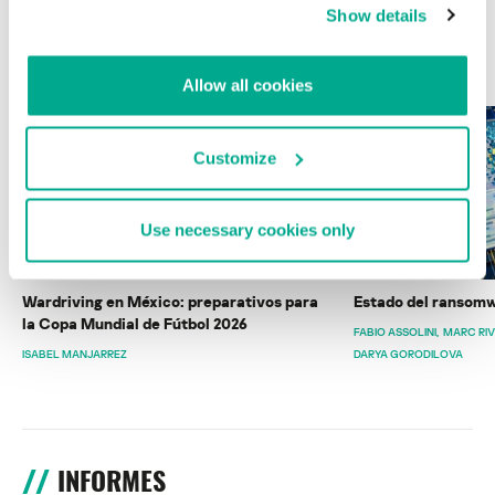
Show details
ÚLTIMAS PUBLICACIONES
Allow all cookies
Customize
Use necessary cookies only
Wardriving en México: preparativos para
Estado del ransomw
la Copa Mundial de Fútbol 2026
FABIO ASSOLINI
MARC RI
ISABEL MANJARREZ
DARYA GORODILOVA
INFORMES