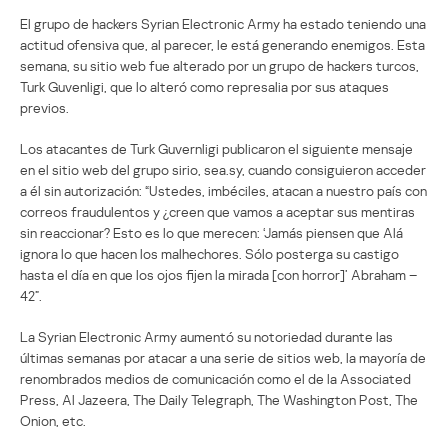
El grupo de hackers Syrian Electronic Army ha estado teniendo una
actitud ofensiva que, al parecer, le está generando enemigos. Esta
semana, su sitio web fue alterado por un grupo de hackers turcos,
Turk Guvenligi, que lo alteró como represalia por sus ataques
previos.
Los atacantes de Turk Guvernligi publicaron el siguiente mensaje
en el sitio web del grupo sirio, sea.sy, cuando consiguieron acceder
a él sin autorización: “Ustedes, imbéciles, atacan a nuestro país con
correos fraudulentos y ¿creen que vamos a aceptar sus mentiras
sin reaccionar? Esto es lo que merecen: ‘Jamás piensen que Alá
ignora lo que hacen los malhechores. Sólo posterga su castigo
hasta el día en que los ojos fijen la mirada [con horror]’ Abraham –
42”.
La Syrian Electronic Army aumentó su notoriedad durante las
últimas semanas por atacar a una serie de sitios web, la mayoría de
renombrados medios de comunicación como el de la Associated
Press, Al Jazeera, The Daily Telegraph, The Washington Post, The
Onion, etc.