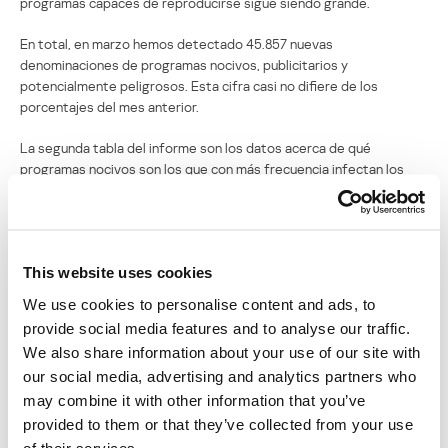
programas capaces de reproducirse sigue siendo grande.
En total, en marzo hemos detectado 45.857 nuevas
denominaciones de programas nocivos, publicitarios y
potencialmente peligrosos. Esta cifra casi no difiere de los
porcentajes del mes anterior.
La segunda tabla del informe son los datos acerca de qué
programas nocivos son los que con más frecuencia infectan los
equipos de los usuarios. Aquí dominan los diferentes programas
nocivos capaces de infectar ficheros.
Posición
Cambios
Programma nocivo
This website uses cookies
en la
posición
We use cookies to personalise content and ads, to
provide social media features and to analyse our traffic.
1
0
Virus.Win32.Sality.aa
We also share information about your use of our site with
our social media, advertising and analytics partners who
2
0
Worm.Win32.Mabezat.b
may combine it with other information that you’ve
provided to them or that they’ve collected from your use
3
1
Virus.Win32.Virut.ce
of their services.