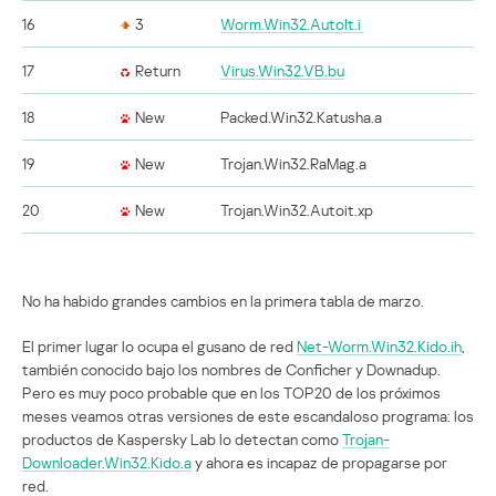
16
3
Worm.Win32.AutoIt.i
17
Return
Virus.Win32.VB.bu
18
New
Packed.Win32.Katusha.a
19
New
Trojan.Win32.RaMag.a
20
New
Trojan.Win32.Autoit.xp
No ha habido grandes cambios en la primera tabla de marzo.
El primer lugar lo ocupa el gusano de red
Net-Worm.Win32.Kido.ih
,
también conocido bajo los nombres de Conficher y Downadup.
Pero es muy poco probable que en los TOP20 de los próximos
meses veamos otras versiones de este escandaloso programa: los
productos de Kaspersky Lab lo detectan como
Trojan-
Downloader.Win32.Kido.a
y ahora es incapaz de propagarse por
red.