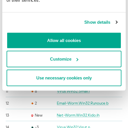
4
-1
Net-Worm.Win32.Nimda
5
0
Virus.Win32.Xorer.du
Show details
6
0
Virus.Win32.Sality.z
Allow all cookies
7
0
Virus.Win32.Alman.b
8
0
Virus.Win32.Parite.b
Customize
9
3
Virus.Win32.Virut.q
Use necessary cookies only
10
0
Trojan-Downloader.HTML.Agent.ml
11
8
Virus.Win32.Small.l
12
2
Email-Worm.Win32.Runouce.b
13
New
Net-Worm.Win32.Kido.ih
14
-3
Virus.Win32.Virut.n