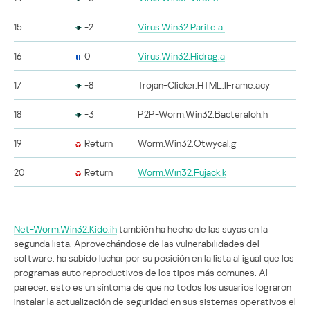
15
-2
Virus.Win32.Parite.a
16
0
Virus.Win32.Hidrag.a
17
-8
Trojan-Clicker.HTML.IFrame.acy
18
-3
P2P-Worm.Win32.Bacteraloh.h
19
Return
Worm.Win32.Otwycal.g
20
Return
Worm.Win32.Fujack.k
Net-Worm.Win32.Kido.ih
también ha hecho de las suyas en la
segunda lista. Aprovechándose de las vulnerabilidades del
software, ha sabido luchar por su posición en la lista al igual que los
programas auto reproductivos de los tipos más comunes. Al
parecer, esto es un síntoma de que no todos los usuarios lograron
instalar la actualización de seguridad en sus sistemas operativos el