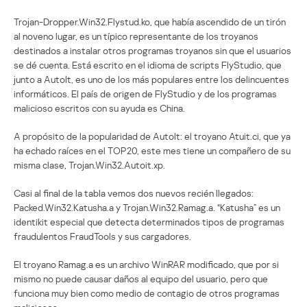
Trojan-Dropper.Win32.Flystud.ko, que había ascendido de un tirón
al noveno lugar, es un típico representante de los troyanos
destinados a instalar otros programas troyanos sin que el usuarios
se dé cuenta. Está escrito en el idioma de scripts FlyStudio, que
junto a AutoIt, es uno de los más populares entre los delincuentes
informáticos. El país de origen de FlyStudio y de los programas
malicioso escritos con su ayuda es China.
A propósito de la popularidad de AutoIt: el troyano Atuit.ci, que ya
ha echado raíces en el TOP20, este mes tiene un compañero de su
misma clase, Trojan.Win32.Autoit.xp.
Casi al final de la tabla vemos dos nuevos recién llegados:
Packed.Win32.Katusha.a y Trojan.Win32.Ramag.a. “Katusha” es un
identikit especial que detecta determinados tipos de programas
fraudulentos FraudTools y sus cargadores.
El troyano Ramag.a es un archivo WinRAR modificado, que por si
mismo no puede causar daños al equipo del usuario, pero que
funciona muy bien como medio de contagio de otros programas