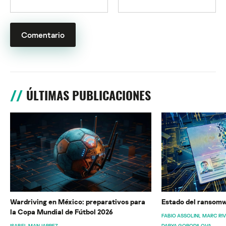
ÚLTIMAS PUBLICACIONES
Wardriving en México: preparativos para
Estado del ransomw
la Copa Mundial de Fútbol 2026
FABIO ASSOLINI
MARC RI
ISABEL MANJARREZ
DARYA GORODILOVA