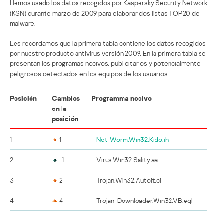
Hemos usado los datos recogidos por Kaspersky Security Network
(KSN) durante marzo de 2009 para elaborar dos listas TOP20 de
malware.
Les recordamos que la primera tabla contiene los datos recogidos
por nuestro producto antivirus versión 2009. En la primera tabla se
presentan los programas nocivos, publicitarios y potencialmente
peligrosos detectados en los equipos de los usuarios.
Posición
Cambios
Programma nocivo
en la
posición
1
1
Net-Worm.Win32.Kido.ih
2
-1
Virus.Win32.Sality.aa
3
2
Trojan.Win32.Autoit.ci
4
4
Trojan-Downloader.Win32.VB.eql