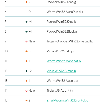
5
2
Packed.Win32.Krap.g
6
0
Worm.Win32.AutoRun.dui
7
-4
Packed.Win32.Krap.b
8
-4
Packed.Win32.Black.a
9
New
Trojan-Dropper.Win32.Flystud.ko
10
5
Virus.Win32.Sality.z
11
1
Worm.Win32.Mabezat.b
12
-2
Virus.Win32.Alman.b
13
1
Worm.Win32.AutoIt.ar
14
New
Trojan.JS.Agent.ty
15
2
Email-Worm.Win32.Brontok.q