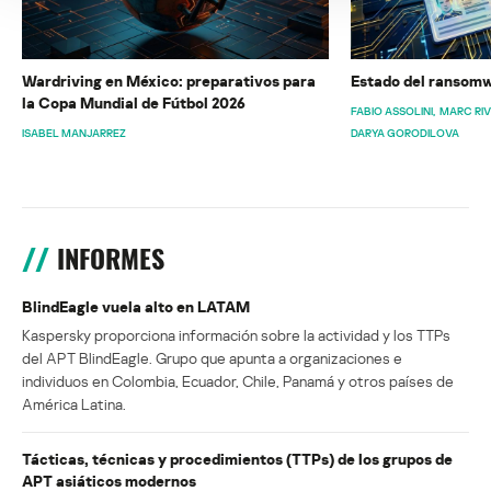
Wardriving en México: preparativos para
Estado del ransomw
la Copa Mundial de Fútbol 2026
FABIO ASSOLINI
MARC RI
ISABEL MANJARREZ
DARYA GORODILOVA
INFORMES
BlindEagle vuela alto en LATAM
Kaspersky proporciona información sobre la actividad y los TTPs
del APT BlindEagle. Grupo que apunta a organizaciones e
individuos en Colombia, Ecuador, Chile, Panamá y otros países de
América Latina.
Tácticas, técnicas y procedimientos (TTPs) de los grupos de
APT asiáticos modernos