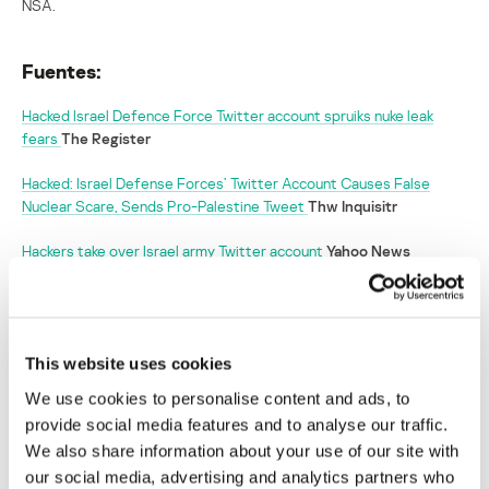
NSA.
Fuentes:
Hacked Israel Defence Force Twitter account spruiks nuke leak
fears
The Register
Hacked: Israel Defense Forces’ Twitter Account Causes False
Nuclear Scare, Sends Pro-Palestine Tweet
Thw Inquisitr
Hackers take over Israel army Twitter account
Yahoo News
Intrusos publican falsa alerta de desastre
nuclear en el Twitter del ejército israelí
This website uses cookies
Su dirección de correo electrónico no será publicada.
Los
We use cookies to personalise content and ads, to
campos obligatorios están marcados con
*
provide social media features and to analyse our traffic.
We also share information about your use of our site with
our social media, advertising and analytics partners who