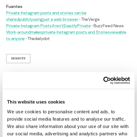
Fuentes
Private Instagram posts and stories can be
sharedpubliclyusingjust a web browser
• TheVerge
Private Instagram PostsAren’tExactlyPrivate
• BuzzFeed News
Work-aroundmakesprivate Instagram posts and Storiesviewable
to anyone
• Thedailydot
SECURITY
Investigadores descubren un truco que
permite exponer las historias privadas de
los usuarios de Facebook e Instagram
This website uses cookies
Su dirección de correo electrónico no será publicada.
Los
We use cookies to personalise content and ads, to
campos obligatorios están marcados con
*
provide social media features and to analyse our traffic.
We also share information about your use of our site with
our social media, advertising and analytics partners who