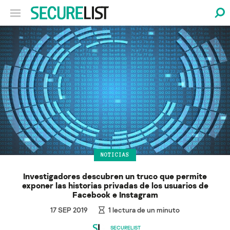
NOTICIAS
Investigadores descubren un truco que permite
exponer las historias privadas de los usuarios de
Facebook e Instagram
17 SEP 2019
1
lectura de un minuto
SECURELIST