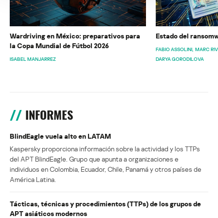
Wardriving en México: preparativos para
Estado del ransomw
la Copa Mundial de Fútbol 2026
FABIO ASSOLINI
MARC RI
ISABEL MANJARREZ
DARYA GORODILOVA
INFORMES
BlindEagle vuela alto en LATAM
Kaspersky proporciona información sobre la actividad y los TTPs
del APT BlindEagle. Grupo que apunta a organizaciones e
individuos en Colombia, Ecuador, Chile, Panamá y otros países de
América Latina.
Tácticas, técnicas y procedimientos (TTPs) de los grupos de
APT asiáticos modernos