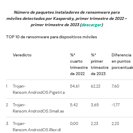
Número de paquetes instaladores de ransomware para
móviles detectados por Kaspersky, primer trimestre de 2022 –
primer trimestre de 2023 (
descargar
)
TOP 10 de ransomware para dispositivos móviles
Veredicto
%*
%*
Diferencia
cuarto
primer
en puntos
trimestre
trimestre
porcentual
de 2022
de 2023
1
Trojan-
54,61
62,22
7,60
Ransom.AndroidOS.Pigetrl.a
2
Trojan-
5,42
3,65
-1,77
Ransom.AndroidOS.Small.as
3
Trojan-
0,00
2,23
2,23
Ransom.AndroidOS.Rkor.dl