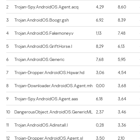
2
Trojan-Spy.AndroidOS.Agent.acq
4,29
8,60
3
Trojan.AndroidOS.Boogr.gsh
6,92
8,39
4
Trojan.AndroidOS.Fakemoney.v
1,13
7,48
5
Trojan.AndroidOS.GriftHorse.l
8,29
6,13
6
Trojan.AndroidOS.Generic
7,68
5,95
7
Trojan-Dropper.AndroidOS.Hqwar.hd
3,06
4,54
8
Trojan-Downloader.AndroidOS.Agent.mh
0,00
3,68
9
Trojan-Spy.AndroidOS.Agent.aas
6,18
3,64
10
DangerousObject.AndroidOS.GenericML
2,37
3,46
11
Trojan.AndroidOS.Adinstall.l
0,28
3,36
12
Trojan-Dropper.AndroidOS.Agent.sl
3,50
2,10