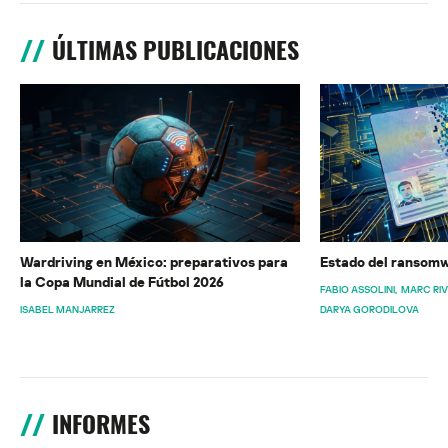
ÚLTIMAS PUBLICACIONES
Wardriving en México: preparativos para
Estado del ransomw
la Copa Mundial de Fútbol 2026
FABIO ASSOLINI
MARC RI
ISABEL MANJARREZ
DARYA GORODILOVA
INFORMES