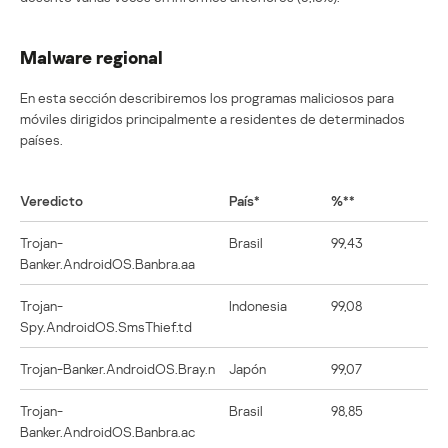
Malware regional
En esta sección describiremos los programas maliciosos para
móviles dirigidos principalmente a residentes de determinados
países.
Veredicto
País*
%**
Trojan-
Brasil
99,43
Banker.AndroidOS.Banbra.aa
Trojan-
Indonesia
99,08
Spy.AndroidOS.SmsThief.td
Trojan-Banker.AndroidOS.Bray.n
Japón
99,07
Trojan-
Brasil
98,85
Banker.AndroidOS.Banbra.ac