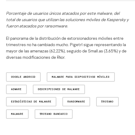
Porcentaje de usuarios únicos atacados por este malware, del
total de usuarios que utilizan las soluciones móviles de Kaspersky y
fueron atacados por ransomware.
El panorama de la distribución de extorsionadores móviles entre
trimestres no ha cambiado mucho. Pigetrl sigue representando la
mayor de las amenazas (62,22%), seguido de Small.as (3,65%) y de
diversas modificaciones de Rkor.
GOOGLE ANDROID
MALWARE PARA DISPOSITIVOS MÓVILES
ADWARE
DESCRIPCIONES DE MALWARE
ESTADÍSTICAS DE MALWARE
RANSOMWARE
TROYANO
MALWARE
TROYANO BANCARIO