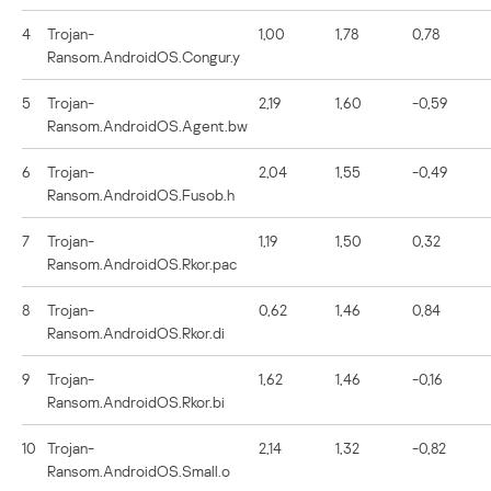
4
Trojan-
1,00
1,78
0,78
Ransom.AndroidOS.Congur.y
5
Trojan-
2,19
1,60
-0,59
Ransom.AndroidOS.Agent.bw
6
Trojan-
2,04
1,55
-0,49
Ransom.AndroidOS.Fusob.h
7
Trojan-
1,19
1,50
0,32
Ransom.AndroidOS.Rkor.pac
8
Trojan-
0,62
1,46
0,84
Ransom.AndroidOS.Rkor.di
9
Trojan-
1,62
1,46
-0,16
Ransom.AndroidOS.Rkor.bi
10
Trojan-
2,14
1,32
-0,82
Ransom.AndroidOS.Small.o