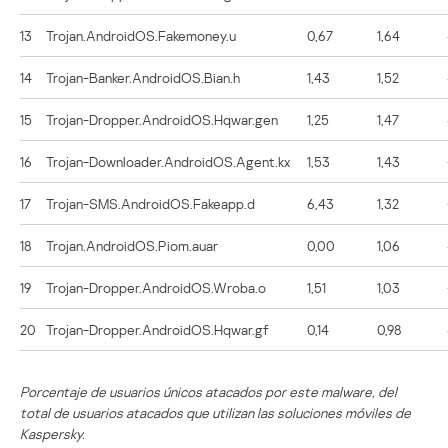
13
Trojan.AndroidOS.Fakemoney.u
0,67
1,64
14
Trojan-Banker.AndroidOS.Bian.h
1,43
1,52
15
Trojan-Dropper.AndroidOS.Hqwar.gen
1,25
1,47
16
Trojan-Downloader.AndroidOS.Agent.kx
1,53
1,43
17
Trojan-SMS.AndroidOS.Fakeapp.d
6,43
1,32
18
Trojan.AndroidOS.Piom.auar
0,00
1,06
19
Trojan-Dropper.AndroidOS.Wroba.o
1,51
1,03
20
Trojan-Dropper.AndroidOS.Hqwar.gf
0,14
0,98
Porcentaje de usuarios únicos atacados por este malware, del
total de usuarios atacados que utilizan las soluciones móviles de
Kaspersky.