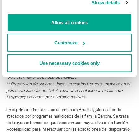
Show details
Trojan-
Turquía
88,28
Banker.AndroidOS.Cebruser.san
Allow all cookies
Trojan.AndroidOS.Hiddapp.cg
Irán
88,25
Backdoor.AndroidOS.Basdoor.c
Irán
86,44
Customize
Trojan-
Japón
83,80
Dropper.AndroidOS.Wroba.o
Use necessary cookies only
*País con mayor actividad de malware
** Proporción de usuarios únicos atacados por este malware en el
país especificado, del total usuarios de soluciones móviles de
Kaspersky atacados por el mismo malware.
En el primer trimestre, los usuarios de Brasil siguieron siendo
atacados por programas maliciosos de la familia Banbra. Se trata
de troyanos bancarios que hacen un uso muy activo de la función
Accesibilidad para interactuar con las aplicaciones del dispositivo.