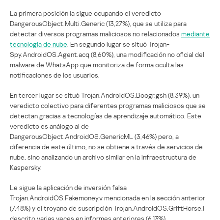
La primera posición la sigue ocupando el veredicto
DangerousObject.Multi.Generic (13,27%), que se utiliza para
detectar diversos programas maliciosos no relacionados
mediante
tecnología de nube
. En segundo lugar se situó Trojan-
Spy.AndroidOS.Agent.acq (8,60%), una modificación no oficial del
malware de WhatsApp que monitoriza de forma oculta las
notificaciones de los usuarios.
En tercer lugar se situó Trojan.AndroidOS.Boogr.gsh (8,39%), un
veredicto colectivo para diferentes programas maliciosos que se
detectan gracias a tecnologías de aprendizaje automático. Este
veredicto es análogo al de
DangerousObject.AndroidOS.GenericML (3,46%) pero, a
diferencia de este último, no se obtiene a través de servicios de
nube, sino analizando un archivo similar en la infraestructura de
Kaspersky.
Le sigue la aplicación de inversión falsa
Trojan.AndroidOS.Fakemoney.v mencionada en la sección anterior
(7,48%) y el troyano de suscripción Trojan.AndroidOS.GriftHorse.l
descrito varias veces en informes anteriores (6,13%).