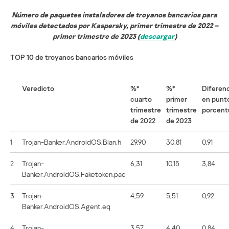
Número de paquetes instaladores de troyanos bancarios para
móviles detectados por Kaspersky, primer trimestre de 2022 –
primer trimestre de 2023 (
descargar
)
ТОР 10 de troyanos bancarios móviles
Veredicto
%*
%*
Diferenc
cuarto
primer
en punt
trimestre
trimestre
porcent
de 2022
de 2023
1
Trojan-Banker.AndroidOS.Bian.h
29,90
30,81
0,91
2
Trojan-
6,31
10,15
3,84
Banker.AndroidOS.Faketoken.pac
3
Trojan-
4,59
5,51
0,92
Banker.AndroidOS.Agent.eq
4
Trojan-
3,57
4,40
0,84