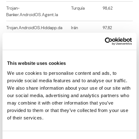
Trojan-
Turquía
98,62
Banker.AndroidOS.Agent.la
Trojan.AndroidOS.Hiddapp.da
Irán
97,82
Trojan.AndroidOS.Hiddapp.bk
Irán
96,95
Trojan.AndroidOS.GriftHorse.ai
Kazajistán
96,26
This website uses cookies
Trojan-
Turquía
95,93
We use cookies to personalise content and ads, to
Dropper.AndroidOS.Hqwar.hc
provide social media features and to analyse our traffic.
Trojan.AndroidOS.FakeGram.a
Irán
95,73
We also share information about your use of our site with
our social media, advertising and analytics partners who
Trojan-
Irán
95,07
may combine it with other information that you’ve
SMS.AndroidOS.Agent.adr
provided to them or that they’ve collected from your use
of their services.
Trojan.AndroidOS.Hiddapp.bn
Irán
95,01
Trojan.AndroidOS.Piom.aiuj
Irán
90,33