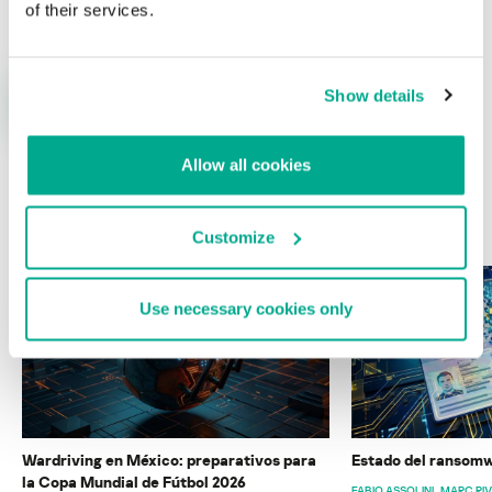
of their services.
Show details
Allow all cookies
ÚLTIMAS PUBLICACIONES
Customize
Use necessary cookies only
Wardriving en México: preparativos para
Estado del ransomw
la Copa Mundial de Fútbol 2026
FABIO ASSOLINI
MARC RI