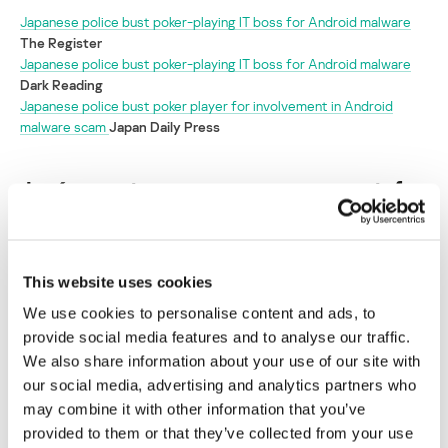
Japanese police bust poker-playing IT boss for Android malware
The Register
Japanese police bust poker-playing IT boss for Android malware
Dark Reading
Japanese police bust poker player for involvement in Android
malware scam
Japan Daily Press
Japón arresta a nueve personas por estafar
a internautas solitarios
Su dirección de correo electrónico no será publicada.
Los
campos obligatorios están marcados con
*
This website uses cookies
We use cookies to personalise content and ads, to
provide social media features and to analyse our traffic.
We also share information about your use of our site with
our social media, advertising and analytics partners who
may combine it with other information that you’ve
Nombre
*
Correo electrónico
*
provided to them or that they’ve collected from your use