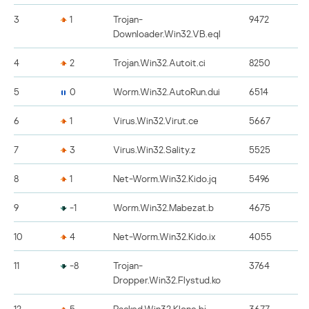
3
1
Trojan-
9472
Downloader.Win32.VB.eql
4
2
Trojan.Win32.Autoit.ci
8250
5
0
Worm.Win32.AutoRun.dui
6514
6
1
Virus.Win32.Virut.ce
5667
7
3
Virus.Win32.Sality.z
5525
8
1
Net-Worm.Win32.Kido.jq
5496
9
-1
Worm.Win32.Mabezat.b
4675
10
4
Net-Worm.Win32.Kido.ix
4055
11
-8
Trojan-
3764
Dropper.Win32.Flystud.ko
12
5
Packed.Win32.Klone.bj
3677