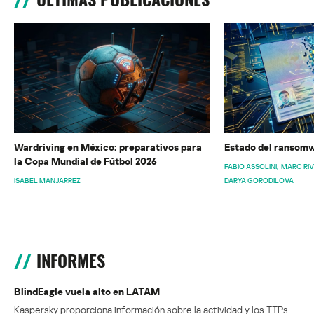
Wardriving en México: preparativos para
Estado del ransomw
la Copa Mundial de Fútbol 2026
FABIO ASSOLINI
MARC RI
ISABEL MANJARREZ
DARYA GORODILOVA
INFORMES
BlindEagle vuela alto en LATAM
Kaspersky proporciona información sobre la actividad y los TTPs