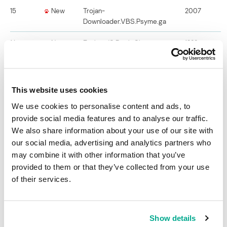
15
New
Trojan-
2007
Downloader.VBS.Psyme.ga
16
New
Exploit.JS.DirektShow.a
1988
17
-10
Trojan-
1947
Downloader.Win32.Agent.cdam
This website uses cookies
We use cookies to personalise content and ads, to
18
-5
Trojan-
1815
Downloader.JS.Agent.czm
provide social media features and to analyse our traffic.
We also share information about your use of our site with
19
-17
Trojan-
1810
our social media, advertising and analytics partners who
Downloader.JS.Iframe.ayt
may combine it with other information that you’ve
provided to them or that they’ve collected from your use
20
New
Trojan-
1766
of their services.
Downloader.JS.Iframe.bew
Observando esta segunda clasificación, es posible identificar tres
Show details
vulnerabilidades de scripts, llamadas DirektShow. Ya a principios de