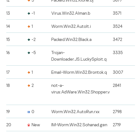
13
-1
Virus.Win32.Alman.b
3571
14
1
Worm.Win32.AutoIt.i
3524
15
-2
Packed.Win32.Black.a
3472
16
-5
Trojan-
3335
Downloader.JS.LuckySploit.q
17
1
Email-Worm.Win32.Brontok.q
3007
18
2
not-a-
2841
virus:AdWare.Win32.Shopper.v
19
0
Worm.Win32.AutoRun.rxx
2798
20
New
IM-Worm.Win32.Sohanad.gen
2719