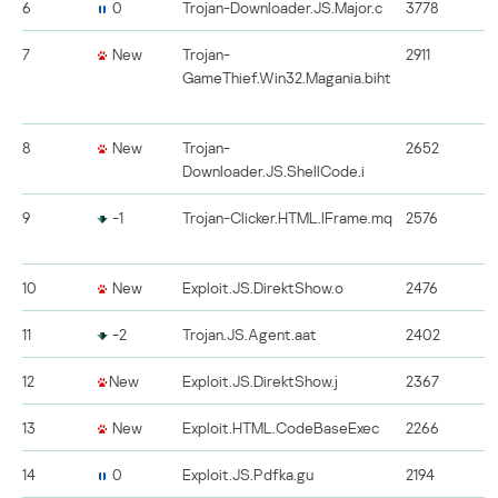
6
0
Trojan-Downloader.JS.Major.c
3778
7
New
Trojan-
2911
GameThief.Win32.Magania.biht
8
New
Trojan-
2652
Downloader.JS.ShellCode.i
9
-1
Trojan-Clicker.HTML.IFrame.mq
2576
10
New
Exploit.JS.DirektShow.o
2476
11
-2
Trojan.JS.Agent.aat
2402
12
New
Exploit.JS.DirektShow.j
2367
13
New
Exploit.HTML.CodeBaseExec
2266
14
0
Exploit.JS.Pdfka.gu
2194