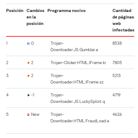
Posición
Cambios
Programma nocivo
Cantidad
en la
de páginas
posición
web
infectadas
1
0
Trojan-
8538
Downloader.JS.Gumblar.a
2
2
Trojan-Clicker.HTML.IFrame.kr
7805
3
2
Trojan-
5213
Downloader.HTML.IFrame.sz
4
-1
Trojan-
4719
Downloader.JS.LuckySploit.q
5
New
Trojan-
4626
Downloader.HTML.FraudLoad.a