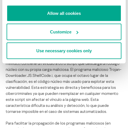
julio, los analistas de Kaspersky Lab alertaban sobre las
vulnerabilidades que este script explota en el Internet Explorer
Allow all cookies
(
http://www.viruslist.com/en/weblog?weblogid=208187760
) y, dado
que es el navegador más común entre los usuarios, no sorprende
que esta vulnerabilidad haya sido inmediatamente aprovechada
Customize
por los cibercriminales.
Una vez se ha hecho evidente que los cibercriminales tienden de
Use necessary cookies only
dividir los scripts maliciosos en varias partes; en el caso de
DirektShow, la página principal con la vulnerabilidad para la falla
msvidctl contiene un vínculo a otro script que descarga un código
núcleo con su propia carga maliciosa. El programa malicioso Trojan-
Downloader.JS.ShellCode.i, que ocupa el octavo lugar de la
clasificación, es el código núcleo más usado para explotar esta
vulnerabilidad. Esta estrategia es directa y beneficiosa para los
cibercriminales ya que pueden reemplazar en cualquier momento
este script sin afectar el vínculo a la página web. Esta
característica dificulta su análisis y detección, lo que puede
tornarse imposible en el caso de sistemas automatizados.
Para facilitar la propagación de los programas maliciosos (en