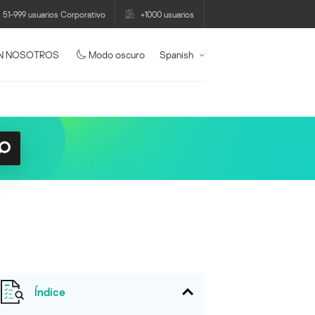
51-999 usuarios Corporativo
+1000 usuarios
N NOSOTROS
Modo oscuro
Spanish
Índice