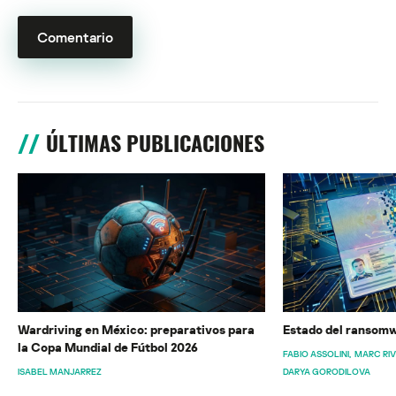
ÚLTIMAS PUBLICACIONES
Wardriving en México: preparativos para
Estado del ransomw
la Copa Mundial de Fútbol 2026
FABIO ASSOLINI
MARC RI
ISABEL MANJARREZ
DARYA GORODILOVA