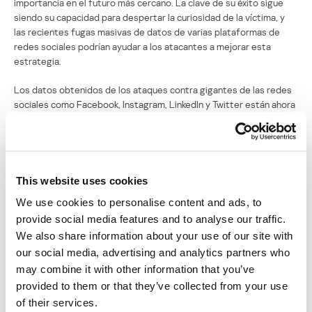
importancia en el futuro más cercano. La clave de su éxito sigue
siendo su capacidad para despertar la curiosidad de la víctima, y
las recientes fugas masivas de datos de varias plataformas de
redes sociales podrían ayudar a los atacantes a mejorar esta
estrategia.
Los datos obtenidos de los ataques contra gigantes de las redes
sociales como Facebook, Instagram, LinkedIn y Twitter están ahora
en el mercado, al alcance del público. En algunos casos, aún no está
claro qué tipo de datos buscaban los atacantes, pero entre ellos
podrían estar los mensajes privados o hasta las credenciales. Esto
es un tesoro para los ingenieros sociales y podría dar lugar, por
ejemplo, a que un atacante utilice las credenciales robadas de
This website uses cookies
algún contacto cercano para compartir en las redes sociales algo
We use cookies to personalise content and ads, to
que ya se discutió en privado, lo que mejorará considerablemente
provide social media features and to analyse our traffic.
las posibilidades de éxito del ataque.
We also share information about your use of our site with
A esto se pueden agregar técnicas de exploración tradicionales en
our social media, advertising and analytics partners who
las que los atacantes comprueban dos veces el blanco para
may combine it with other information that you’ve
asegurarse de que se trata de la víctima correcta, minimizando así
provided to them or that they’ve collected from your use
la distribución de malware y su detección. En cuanto a los archivos
of their services.
adjuntos, es práctica común asegurarse de que haya interacción