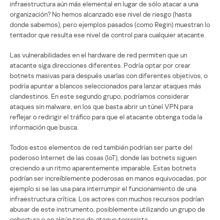
infraestructura aún más elemental en lugar de sólo atacar a una
organización? No hemos alcanzado ese nivel de riesgo (hasta
donde sabemos), pero ejemplos pasados (como Regin) muestran lo
tentador que resulta ese nivel de control para cualquier atacante.
Las vulnerabilidades en el hardware de red permiten que un
atacante siga direcciones diferentes. Podría optar por crear
botnets masivas para después usarlas con diferentes objetivos, o
podría apuntar a blancos seleccionados para lanzar ataques más
clandestinos. En este segundo grupo, podríamos considerar
ataques sin malware, en los que basta abrir un túnel VPN para
reflejar o redirigir el tráfico para que el atacante obtenga toda la
información que busca.
Todos estos elementos de red también podrían ser parte del
poderoso Internet de las cosas (IoT), donde las botnets siguen
creciendo a un ritmo aparentemente imparable. Estas botnets
podrían ser increíblemente poderosas en manos equivocadas, por
ejemplo si se las usa para interrumpir el funcionamiento de una
infraestructura crítica. Los actores con muchos recursos podrían
abusar de este instrumento, posiblemente utilizando un grupo de
cobertura o en algún tipo de ataque terrorista.