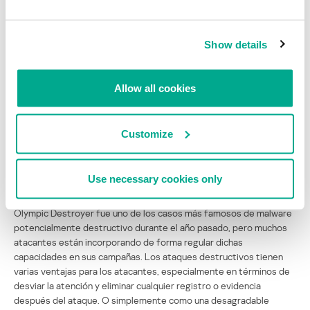
humana antes de lanzar cualquier actividad maliciosa, para así
esquivar los sistemas de detección automática.
Show details
De hecho, hay varias iniciativas que utilizan el aprendizaje
automático para mejorar la efectividad del phishing. Aún se
desconoce cuáles serían sus efectos en la vida real, pero lo que
Allow all cookies
parece claro es que la combinación de todos estos factores
mantendrá en los próximos meses al spear-phishing como un
vector de infección muy efectivo, sobre todo en las redes
Customize
sociales.
Use necessary cookies only
Destructor destructivo
Olympic Destroyer fue uno de los casos más famosos de malware
potencialmente destructivo durante el año pasado, pero muchos
atacantes están incorporando de forma regular dichas
capacidades en sus campañas. Los ataques destructivos tienen
varias ventajas para los atacantes, especialmente en términos de
desviar la atención y eliminar cualquier registro o evidencia
después del ataque. O simplemente como una desagradable