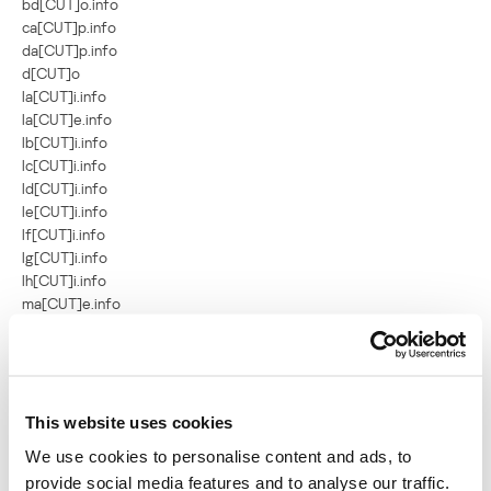
bd[CUT]o.info
ca[CUT]p.info
da[CUT]p.info
d[CUT]o
la[CUT]i.info
la[CUT]e.info
lb[CUT]i.info
lc[CUT]i.info
ld[CUT]i.info
le[CUT]i.info
lf[CUT]i.info
lg[CUT]i.info
lh[CUT]i.info
ma[CUT]e.info
ma [CUT]f.info
mb[CUT]f.info
mc[CUT]f.info
md[CUT]f.info
mf[CUT]f.info
This website uses cookies
mg[CUT]f.info
We use cookies to personalise content and ads, to
my[CUT]s.info
provide social media features and to analyse our traffic.
ta[CUT]o.info