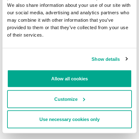
We also share information about your use of our site with
tb[CUT]o.info
tc[CUT]o.info
our social media, advertising and analytics partners who
td[CUT]o.info
may combine it with other information that you’ve
td[CUT]o.info
provided to them or that they’ve collected from your use
te[CUT]o.info
of their services.
tf[CUT]o.info
vd[CUT]y.info
ve[CUT]y.info
xe[CUT]t.info
Show details
xf[CUT]t.info
yb[CUT]a.info
yc[CUT]a.info
Allow all cookies
yd[CUT]a.info
ye[CUT]a.info
yf[CUT]a.info
Customize
yg[CUT]a.info
Use necessary cookies only
La aplicación “Stalker” de Facebook ahora
habla tu idioma