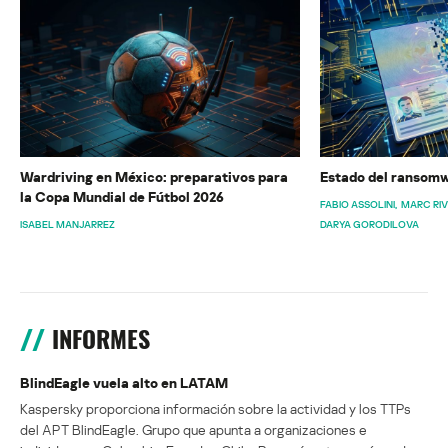
Wardriving en México: preparativos para
Estado del ransomw
la Copa Mundial de Fútbol 2026
FABIO ASSOLINI
MARC RI
ISABEL MANJARREZ
DARYA GORODILOVA
INFORMES
BlindEagle vuela alto en LATAM
Kaspersky proporciona información sobre la actividad y los TTPs
del APT BlindEagle. Grupo que apunta a organizaciones e