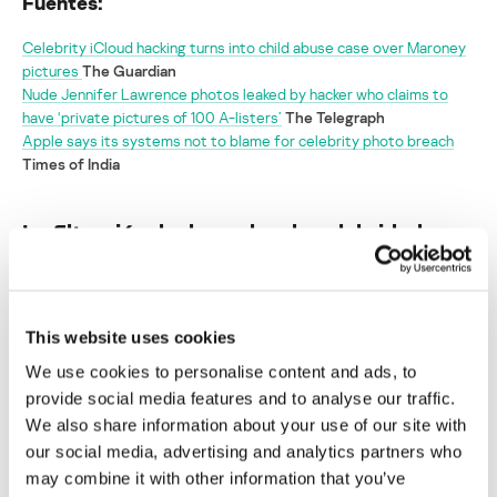
Fuentes:
Celebrity iCloud hacking turns into child abuse case over Maroney
pictures
The Guardian
Nude Jennifer Lawrence photos leaked by hacker who claims to
have ‘private pictures of 100 A-listers’
The Telegraph
Apple says its systems not to blame for celebrity photo breach
Times of India
La filtración de desnudos de celebridades
podría convertirse en un caso de
pornografía infantil
Su dirección de correo electrónico no será publicada.
Los
This website uses cookies
campos obligatorios están marcados con
*
We use cookies to personalise content and ads, to
provide social media features and to analyse our traffic.
We also share information about your use of our site with
our social media, advertising and analytics partners who
may combine it with other information that you’ve