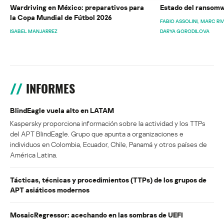
Wardriving en México: preparativos para
Estado del ransomw
la Copa Mundial de Fútbol 2026
FABIO ASSOLINI
MARC RI
ISABEL MANJARREZ
DARYA GORODILOVA
INFORMES
BlindEagle vuela alto en LATAM
Kaspersky proporciona información sobre la actividad y los TTPs
del APT BlindEagle. Grupo que apunta a organizaciones e
individuos en Colombia, Ecuador, Chile, Panamá y otros países de
América Latina.
Tácticas, técnicas y procedimientos (TTPs) de los grupos de
APT asiáticos modernos
MosaicRegressor: acechando en las sombras de UEFI