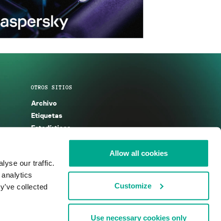
OTROS SITIOS
Archivo
Etiquetas
Estadísticas
Enciclopedia
Descripciones
Allow all cookies
yse our traffic.
g
KSB 2025
 analytics
Customize
y’ve collected
Use necessary cookies only
nos de uso
Acuerdo de licencia
Cookies