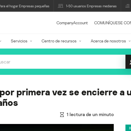
Para el hogar Empresas pequeñas
1-50 usuarios Empresas medianas
CompanyAccount
COMUNÍQUESE CO
Servicios
Centro de recursos
Acerca de nosotros
 por primera vez se encierre a 
 años
1
lectura de un minuto