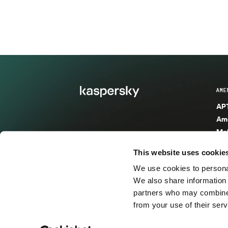
AME
APT
Ame
Mal
Mal
This website uses cookie
Ent
We use cookies to personal
Ame
We also share information 
Ame
partners who may combine i
Spa
from your use of their serv
© 2026 AO Kaspersky Lab. Todos los derechos reservad