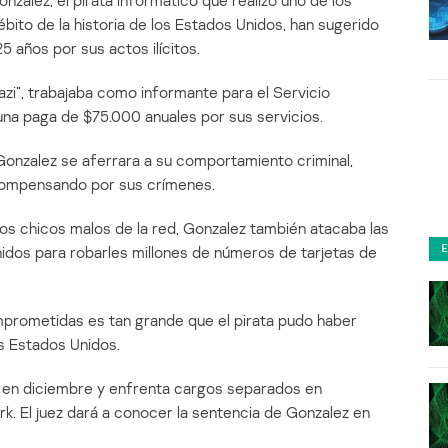
nzalez, el pirata informático que realizó uno de los
bito de la historia de los Estados Unidos, han sugerido
5 años por sus actos ilícitos.
azi”, trabajaba como informante para el Servicio
una paga de $75.000 anuales por sus servicios.
Gonzalez se aferrara a su comportamiento criminal,
ecompensando por sus crímenes.
los chicos malos de la red, Gonzalez también atacaba las
dos para robarles millones de números de tarjetas de
omprometidas es tan grande que el pirata pudo haber
os Estados Unidos.
e en diciembre y enfrenta cargos separados en
. El juez dará a conocer la sentencia de Gonzalez en