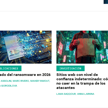
BLICACIONES
INVESTIGACIÓN
ado del ransomware en 2026
Sitios web con nivel de
confianza indeterminado: c
 ASSOLINI
MARC RIVERO
MAHER YAMOUT
no caer en la trampa de los
A GORODILOVA
atacantes
LAMA SAQQOUR
ANNA LARKINA