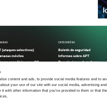
NAZAS
CATEGORÍAS
 (ataques selectivos)
Boletín de seguridad
nazas móviles
Informes sobre APT
ware para Unix y macOS
Descripciones de malware
ware para Windows
Investigación
s
orno seguro (IoT)
Informes sobre malware
ise content and ads, to provide social media features and to anal
nazas financieras
Informes sobre spam y phishin
about your use of our site with our social media, advertising and
nazas industriales
Publicaciones
t with other information that you’ve provided to them or that the
m y phishing
Incidentes
ices.
os.
Política de privacidad
Térmi