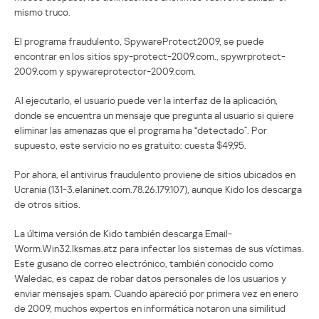
mismo truco.
El programa fraudulento, SpywareProtect2009, se puede
encontrar en los sitios spy-protect-2009.com., spywrprotect-
2009.com y spywareprotector-2009.com.
Al ejecutarlo, el usuario puede ver la interfaz de la aplicación,
donde se encuentra un mensaje que pregunta al usuario si quiere
eliminar las amenazas que el programa ha “detectado”. Por
supuesto, este servicio no es gratuito: cuesta $49,95.
Por ahora, el antivirus fraudulento proviene de sitios ubicados en
Ucrania (131-3.elaninet.com.78.26.179.107), aunque Kido los descarga
de otros sitios.
La última versión de Kido también descarga Email-
Worm.Win32.Iksmas.atz para infectar los sistemas de sus víctimas.
Este gusano de correo electrónico, también conocido como
Waledac, es capaz de robar datos personales de los usuarios y
enviar mensajes spam. Cuando apareció por primera vez en enero
de 2009, muchos expertos en informática notaron una similitud