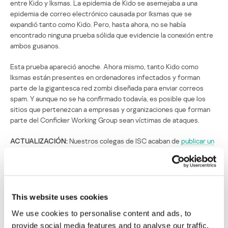
entre Kido y Iksmas. La epidemia de Kido se asemejaba a una
epidemia de correo electrónico causada por Iksmas que se
expandió tanto como Kido. Pero, hasta ahora, no se había
encontrado ninguna prueba sólida que evidencie la conexión entre
ambos gusanos.
Esta prueba apareció anoche. Ahora mismo, tanto Kido como
Iksmas están presentes en ordenadores infectados y forman
parte de la gigantesca red zombi diseñada para enviar correos
spam. Y aunque no se ha confirmado todavía, es posible que los
sitios que pertenezcan a empresas y organizaciones que forman
parte del Conficker Working Group sean víctimas de ataques.
ACTUALIZACIÓN:
Nuestros colegas de ISC acaban de
publicar un
mensaje
diciendo que el sitio web del CWG está desactivado;
están estudiando el caso.
ACTUALIZACIÓN 2:
Wired
anunció
que el problema se debe a un
incidente de sabotaje de los cables de fibra óptica.
This website uses cookies
La historia sin fin
We use cookies to personalise content and ads, to
provide social media features and to analyse our traffic.