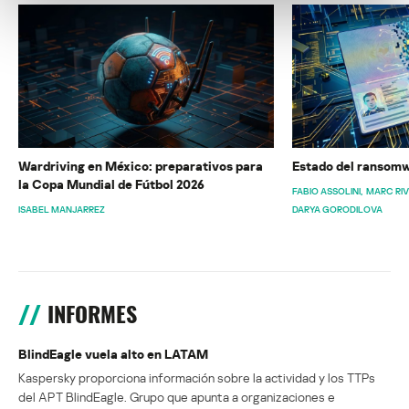
Wardriving en México: preparativos para
Estado del ransomw
la Copa Mundial de Fútbol 2026
FABIO ASSOLINI
MARC RI
ISABEL MANJARREZ
DARYA GORODILOVA
INFORMES
BlindEagle vuela alto en LATAM
Kaspersky proporciona información sobre la actividad y los TTPs
del APT BlindEagle. Grupo que apunta a organizaciones e