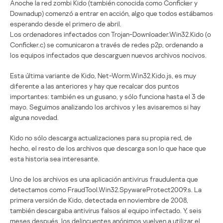
Anoche la red zombi Kido (también conocida como Conficker y
Downadup) comenzó a entrar en acción, algo que todos estábamos
esperando desde el primero de abril.
Los ordenadores infectados con Trojan-Downloader.Win32.Kido (o
Conficker.c) se comunicaron a través de redes p2p, ordenando a
los equipos infectados que descarguen nuevos archivos nocivos.
Esta última variante de Kido, Net-Worm.Win32.Kido.js, es muy
diferente a las anteriores y hay que recalcar dos puntos
importantes: también es un gusano, y sólo funciona hasta el 3 de
mayo. Seguimos analizando los archivos y les avisaremos si hay
alguna novedad.
Kido no sólo descarga actualizaciones para su propia red, de
hecho, el resto de los archivos que descarga son lo que hace que
esta historia sea interesante.
Uno de los archivos es una aplicación antivirus fraudulenta que
detectamos como FraudTool.Win32.SpywareProtect2009.s. La
primera versión de Kido, detectada en noviembre de 2008,
también descargaba antivirus falsos al equipo infectado. Y, seis
meses después, los delincuentes anónimos vuelven a utilizar el