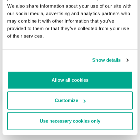
Su dirección de correo electrónico no será publicada.
Los
We also share information about your use of our site with
campos obligatorios están marcados con
*
our social media, advertising and analytics partners who
may combine it with other information that you’ve
provided to them or that they’ve collected from your use
of their services.
Show details
Nombre
*
Correo electrónico
*
Allow all cookies
Customize
Use necessary cookies only
ÚLTIMAS PUBLICACIONES