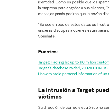
identidad. Como es posible que los spam
la empresa para engañar a sus clientes, T
mensajes jamás pedirán que le envíen diner
“Sé que el robo de estos datos es frustr
sinceras disculpas a quienes están pasand
Steinhafel.
Fuentes:
Target: Hacking hit up to 110 million custo
Target’s database raided, 70 MILLION US s
Hackers stole personal information of up t
La intrusión a Target pue
víctimas
Su dirección de correo electrónico no ser