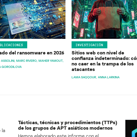
BLICACIONES
INVESTIGACIÓN
ado del ransomware en 2026
Sitios web con nivel de
confianza indeterminado: c
 ASSOLINI
MARC RIVERO
MAHER YAMOUT
no caer en la trampa de los
A GORODILOVA
atacantes
LAMA SAQQOUR
ANNA LARKINA
Tácticas, técnicas y procedimientos (TTPs)
de los grupos de APT asiáticos modernos
 la
Hemos elaborado este informe con el