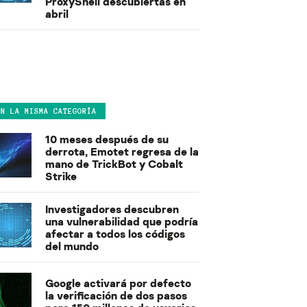
ProxyShell descubiertas en
abril
EN LA MISMA CATEGORÍA
10 meses después de su
derrota, Emotet regresa de la
mano de TrickBot y Cobalt
Strike
Investigadores descubren
una vulnerabilidad que podría
afectar a todos los códigos
del mundo
Google activará por defecto
la verificación de dos pasos