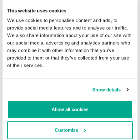
This website uses cookies
SECURITY
We use cookies to personalise content and ads, to
provide social media features and to analyse our traffic.
We also share information about your use of our site with
Ladrón que roba a ladrón…: Hackers
exponen datos de sus colegas del foro
our social media, advertising and analytics partners who
cibercriminal OGUsers
may combine it with other information that you’ve
provided to them or that they’ve collected from your use
Su dirección de correo electrónico no será publicada.
Los
of their services.
campos obligatorios están marcados con
*
Show details
Allow all cookies
Nombre
*
Correo electrónico
*
Customize