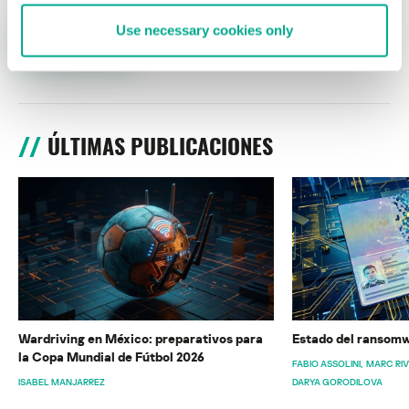
Use necessary cookies only
ÚLTIMAS PUBLICACIONES
Wardriving en México: preparativos para
Estado del ransomw
la Copa Mundial de Fútbol 2026
FABIO ASSOLINI
MARC RI
ISABEL MANJARREZ
DARYA GORODILOVA