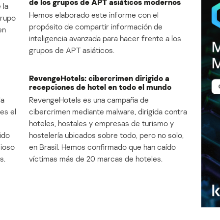
de los grupos de APT asiáticos modernos
 la
Hemos elaborado este informe con el
Grupo
propósito de compartir información de
en
inteligencia avanzada para hacer frente a los
grupos de APT asiáticos.
RevengeHotels: cibercrimen dirigido a
recepciones de hotel en todo el mundo
la
RevengeHotels es una campaña de
es el
cibercrimen mediante malware, dirigida contra
e
hoteles, hostales y empresas de turismo y
ido
hostelería ubicados sobre todo, pero no solo,
cioso
en Brasil. Hemos confirmado que han caído
s.
víctimas más de 20 marcas de hoteles.