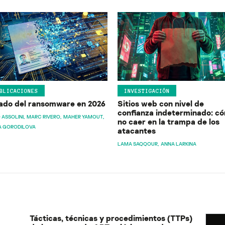
BLICACIONES
INVESTIGACIÓN
ado del ransomware en 2026
Sitios web con nivel de
confianza indeterminado: c
 ASSOLINI
MARC RIVERO
MAHER YAMOUT
no caer en la trampa de los
A GORODILOVA
atacantes
LAMA SAQQOUR
ANNA LARKINA
Tácticas, técnicas y procedimientos (TTPs)