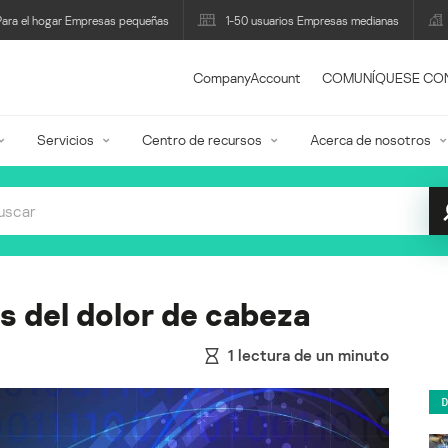
Para el hogar Empresas pequeñas
1-50 usuarios Empresas medianas
CompanyAccount
COMUNÍQUESE CO
Servicios
Centro de recursos
Acerca de nosotros
s del dolor de cabeza
1
lectura de un minuto