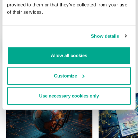
provided to them or that they’ve collected from your use
of their services.
Nombre
*
Correo electrónico
*
Show details
Allow all cookies
Customize
ÚLTIMAS PUBLICACIONES
Use necessary cookies only