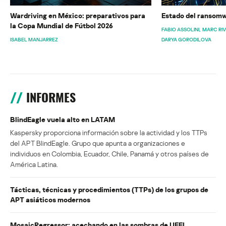
Wardriving en México: preparativos para
Estado del ransomw
la Copa Mundial de Fútbol 2026
FABIO ASSOLINI
MARC RI
ISABEL MANJARREZ
DARYA GORODILOVA
INFORMES
BlindEagle vuela alto en LATAM
Kaspersky proporciona información sobre la actividad y los TTPs
del APT BlindEagle. Grupo que apunta a organizaciones e
individuos en Colombia, Ecuador, Chile, Panamá y otros países de
América Latina.
Tácticas, técnicas y procedimientos (TTPs) de los grupos de
APT asiáticos modernos
MosaicRegressor: acechando en las sombras de UEFI