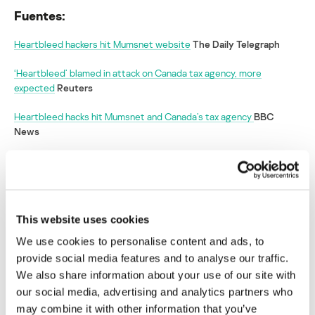
Fuentes:
Heartbleed hackers hit Mumsnet website
The Daily Telegraph
‘Heartbleed’ blamed in attack on Canada tax agency, more
expected
Reuters
Heartbleed hacks hit Mumsnet and Canada’s tax agency
BBC
News
Los contribuyentes y los padres de familia
son las primeras víctimas de Heartbleed
This website uses cookies
Su dirección de correo electrónico no será publicada.
Los
campos obligatorios están marcados con
*
We use cookies to personalise content and ads, to
provide social media features and to analyse our traffic.
We also share information about your use of our site with
our social media, advertising and analytics partners who
may combine it with other information that you’ve