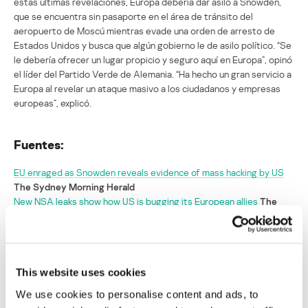
estas últimas revelaciones, Europa debería dar asilo a Snowden,
que se encuentra sin pasaporte en el área de tránsito del
aeropuerto de Moscú mientras evade una orden de arresto de
Estados Unidos y busca que algún gobierno le de asilo político. “Se
le debería ofrecer un lugar propicio y seguro aquí en Europa”, opinó
el líder del Partido Verde de Alemania. “Ha hecho un gran servicio a
Europa al revelar un ataque masivo a los ciudadanos y empresas
europeas”, explicó.
Fuentes:
EU enraged as Snowden reveals evidence of mass hacking by US
The Sydney Morning Herald
New NSA leaks show how US is bugging its European allies
The
Guardian
Kerry, in Brunei, faces European anger over Snowden’s NSA
disclosures
The Washington Post
This website uses cookies
Últimas filtraciones de Snowden enfurecen
We use cookies to personalise content and ads, to
a la UE con EEUU