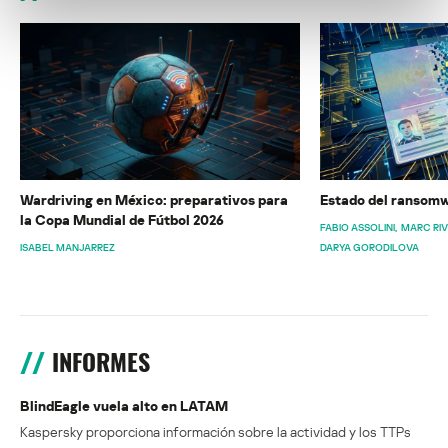
Wardriving en México: preparativos para
Estado del ransomw
la Copa Mundial de Fútbol 2026
FABIO ASSOLINI
MARC RI
ISABEL MANJARREZ
DARYA GORODILOVA
INFORMES
BlindEagle vuela alto en LATAM
Kaspersky proporciona información sobre la actividad y los TTPs