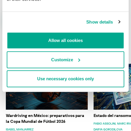
Show details
Allow all cookies
ÚLTIMAS PUBLICACIONES
Customize
Use necessary cookies only
Wardriving en México: preparativos para
Estado del ransomw
la Copa Mundial de Fútbol 2026
FABIO ASSOLINI
MARC RI
ISABEL MANJARREZ
DARYA GORODILOVA