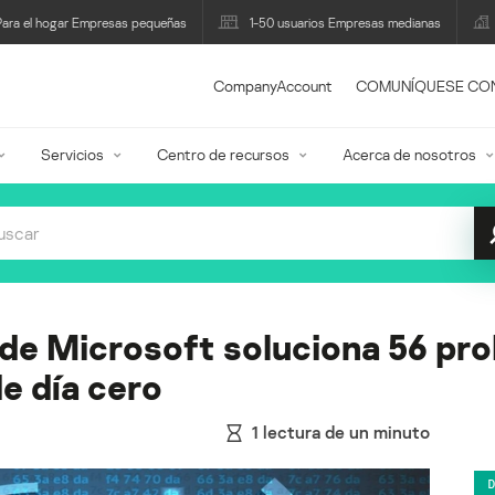
Para el hogar Empresas pequeñas
1-50 usuarios Empresas medianas
CompanyAccount
COMUNÍQUESE CO
Servicios
Centro de recursos
Acerca de nosotros
de Microsoft soluciona 56 pro
de día cero
1
lectura de un minuto