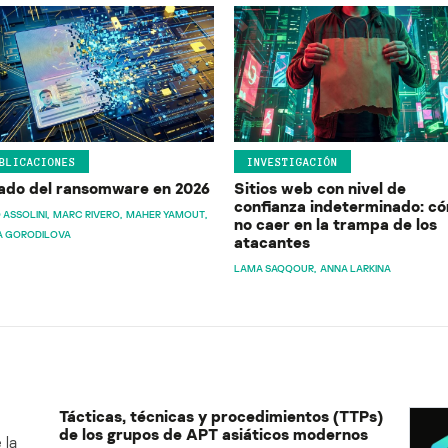
BLICACIONES
INVESTIGACIÓN
ado del ransomware en 2026
Sitios web con nivel de
confianza indeterminado: c
 ASSOLINI
MARC RIVERO
MAHER YAMOUT
no caer en la trampa de los
A GORODILOVA
atacantes
LAMA SAQQOUR
ANNA LARKINA
Tácticas, técnicas y procedimientos (TTPs)
de los grupos de APT asiáticos modernos
 la