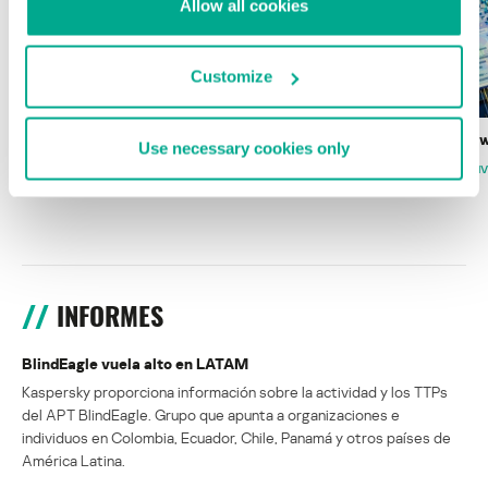
Allow all cookies
Customize
Wardriving en México: preparativos para
Estado del ransomw
Use necessary cookies only
la Copa Mundial de Fútbol 2026
FABIO ASSOLINI
MARC RI
ISABEL MANJARREZ
DARYA GORODILOVA
INFORMES
BlindEagle vuela alto en LATAM
Kaspersky proporciona información sobre la actividad y los TTPs
del APT BlindEagle. Grupo que apunta a organizaciones e
individuos en Colombia, Ecuador, Chile, Panamá y otros países de
América Latina.