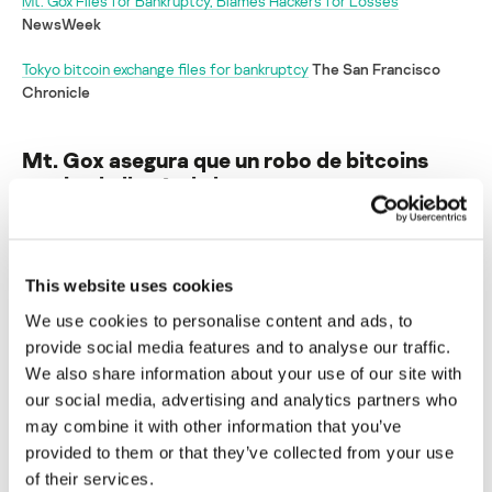
Mt. Gox Files for Bankruptcy, Blames Hackers for Losses
NewsWeek
Tokyo bitcoin exchange files for bankruptcy
The San Francisco
Chronicle
Mt. Gox asegura que un robo de bitcoins
masivo lo llevó a la bancarrota
Su dirección de correo electrónico no será publicada.
Los
campos obligatorios están marcados con
*
This website uses cookies
We use cookies to personalise content and ads, to
provide social media features and to analyse our traffic.
We also share information about your use of our site with
our social media, advertising and analytics partners who
Nombre
*
Correo electrónico
*
may combine it with other information that you’ve
provided to them or that they’ve collected from your use
of their services.