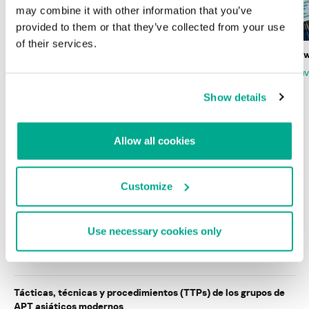
may combine it with other information that you’ve
provided to them or that they’ve collected from your use
of their services.
Wardriving en México: preparativos para
Estado del ransomw
la Copa Mundial de Fútbol 2026
FABIO ASSOLINI
MARC RI
ISABEL MANJARREZ
DARYA GORODILOVA
Show details
Allow all cookies
INFORMES
Customize
BlindEagle vuela alto en LATAM
Kaspersky proporciona información sobre la actividad y los TTPs
del APT BlindEagle. Grupo que apunta a organizaciones e
Use necessary cookies only
individuos en Colombia, Ecuador, Chile, Panamá y otros países de
América Latina.
Tácticas, técnicas y procedimientos (TTPs) de los grupos de
APT asiáticos modernos