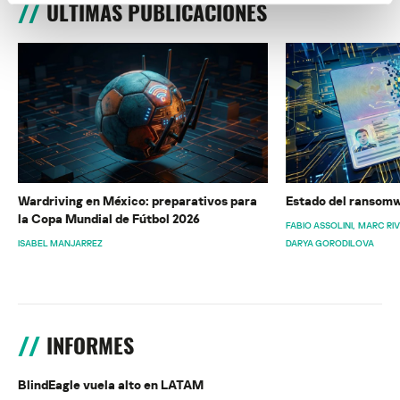
ÚLTIMAS PUBLICACIONES
Wardriving en México: preparativos para
Estado del ransomw
la Copa Mundial de Fútbol 2026
FABIO ASSOLINI
MARC RI
ISABEL MANJARREZ
DARYA GORODILOVA
INFORMES
BlindEagle vuela alto en LATAM