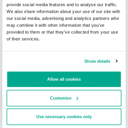
con Facebook
provide social media features and to analyse our traffic.
We also share information about your use of our site with
Su dirección de correo electrónico no será publicada.
Los
our social media, advertising and analytics partners who
campos obligatorios están marcados con
*
may combine it with other information that you’ve
provided to them or that they’ve collected from your use
of their services.
Show details
Nombre
*
Correo electrónico
*
Allow all cookies
Customize
Use necessary cookies only