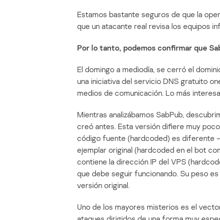
Estamos bastante seguros de que la operac
que un atacante real revisa los equipos i
Por lo tanto, podemos confirmar que Sa
El domingo a mediodía, se cerró el domini
una iniciativa del servicio DNS gratuito 
medios de comunicación. Lo más interesa
Mientras analizábamos SabPub, descubrim
creó antes. Esta versión difiere muy poco 
código fuente (hardcoded) es diferente —
ejemplar original (hardcoded en el bot c
contiene la dirección IP del VPS (hardc
que debe seguir funcionando. Su peso es d
versión original.
Uno de los mayores misterios es el vecto
ataques dirigidos de una forma muy especí