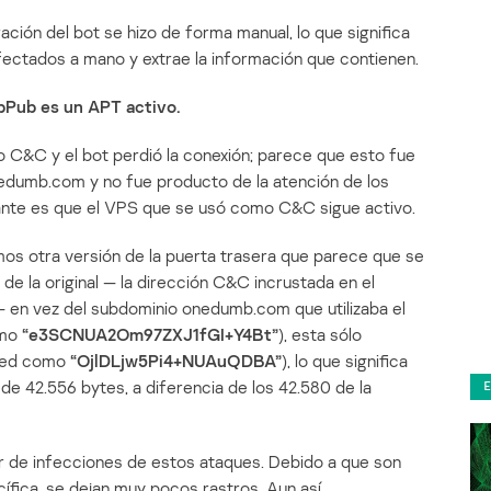
ión del bot se hizo de forma manual, lo que significa
nfectados a mano y extrae la información que contienen.
bPub es un APT activo.
o C&C y el bot perdió la conexión; parece que esto fue
onedumb.com y no fue producto de la atención de los
nte es que el VPS que se usó como C&C sigue activo.
os otra versión de la puerta trasera que parece que se
de la original — la dirección C&C incrustada en el
 en vez del subdominio onedumb.com que utilizaba el
omo
“e3SCNUA2Om97ZXJ1fGI+Y4Bt”
), esta sólo
oded como
“OjlDLjw5Pi4+NUAuQDBA”
), lo que significa
e 42.556 bytes, a diferencia de los 42.580 de la
r de infecciones de estos ataques. Debido a que son
fica, se dejan muy pocos rastros. Aun así,