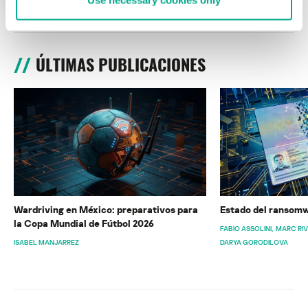
Use necessary cookies only
ÚLTIMAS PUBLICACIONES
Wardriving en México: preparativos para
Estado del ransomw
la Copa Mundial de Fútbol 2026
FABIO ASSOLINI
MARC RI
ISABEL MANJARREZ
DARYA GORODILOVA