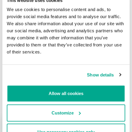
This website uses cookies
We use cookies to personalise content and ads, to
Nueve hackers tailandeses arrestados por
provide social media features and to analyse our traffic.
lanzar ciberataques contra la vigilancia y
We also share information about your use of our site with
censura de Internet
our social media, advertising and analytics partners who
may combine it with other information that you’ve
Su dirección de correo electrónico no será publicada.
Los
provided to them or that they’ve collected from your use
campos obligatorios están marcados con
*
of their services.
Show details
Nombre
*
Correo electrónico
*
Allow all cookies
Customize