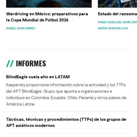
Wardriving en México: preparativos para
Estado del ransomw
la Copa Mundial de Fútbol 2026
FABIO ASSOLINI
MARC RI
ISABEL MANJARREZ
DARYA GORODILOVA
INFORMES
BlindEagle vuela alto en LATAM
Kaspersky proporciona información sobre la actividad y los TTPs
del APT BlindEagle. Grupo que apunta a organizaciones e
individuos en Colombia, Ecuador, Chile, Panamá y otros países de
América Latina.
Tácticas, técnicas y procedimientos (TTPs) de los grupos de
APT asiáticos modernos