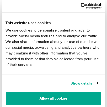
educación superior”.
Fuentes
This website uses cookies
Quartz
We use cookies to personalise content and ads, to
Reuters
provide social media features and to analyse our traffic.
We also share information about your use of our site with
Cnet News
our social media, advertising and analytics partners who
may combine it with other information that you’ve
Orden ejecutiva de Trump actualiza y
provided to them or that they’ve collected from your use
estandariza el estado de la ciberseguridad
of their services.
de las agencias gubernamentales de EE.UU.
Su dirección de correo electrónico no será publicada.
Los
Show details
campos obligatorios están marcados con
*
Allow all cookies