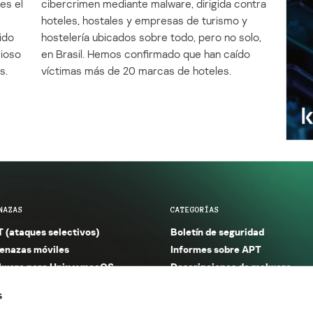
es el
cibercrimen mediante malware, dirigida contra
e
hoteles, hostales y empresas de turismo y
ido
hostelería ubicados sobre todo, pero no solo,
cioso
en Brasil. Hemos confirmado que han caído
s.
víctimas más de 20 marcas de hoteles.
NAZAS
CATEGORÍAS
 (ataques selectivos)
Boletín de seguridad
nazas móviles
Informes sobre APT
ware para Unix y macOS
Descripciones de malware
ware para Windows
Investigación
s
orno seguro (IoT)
Informes sobre malware