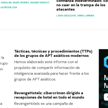
confianza indeterminado: c
 ASSOLINI
MARC RIVERO
MAHER YAMOUT
no caer en la trampa de los
A GORODILOVA
atacantes
LAMA SAQQOUR
ANNA LARKINA
Tácticas, técnicas y procedimientos (TTPs)
de los grupos de APT asiáticos modernos
 la
Hemos elaborado este informe con el
Grupo
propósito de compartir información de
en
inteligencia avanzada para hacer frente a los
grupos de APT asiáticos.
RevengeHotels: cibercrimen dirigido a
recepciones de hotel en todo el mundo
la
RevengeHotels es una campaña de