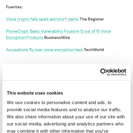
Fuentes:
Voice crypto fails spark astroturf claims
The Register
PhoneCrypt: Basic Vulnerability Found in 12 out of 15 Voice
Encryption Products
BusinessWire
Accusations fly over voice encryption hack
TechWorld
Pirata inquieta a la industria de seguridad al
afirmar que puede burlar los sistemas de
codificación de voz
This website uses cookies
Su dirección de correo electrónico no será publicada.
Los
campos obligatorios están marcados con
*
We use cookies to personalise content and ads, to
provide social media features and to analyse our traffic.
We also share information about your use of our site with
our social media, advertising and analytics partners who
may combine it with other information that you’ve