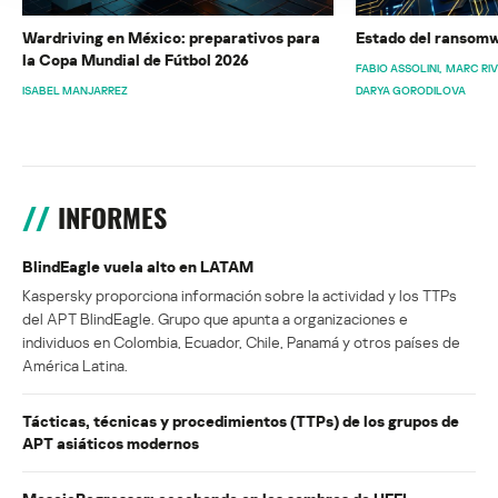
Wardriving en México: preparativos para
Estado del ransomw
la Copa Mundial de Fútbol 2026
FABIO ASSOLINI
MARC RI
ISABEL MANJARREZ
DARYA GORODILOVA
INFORMES
BlindEagle vuela alto en LATAM
Kaspersky proporciona información sobre la actividad y los TTPs
del APT BlindEagle. Grupo que apunta a organizaciones e
individuos en Colombia, Ecuador, Chile, Panamá y otros países de
América Latina.
Tácticas, técnicas y procedimientos (TTPs) de los grupos de
APT asiáticos modernos