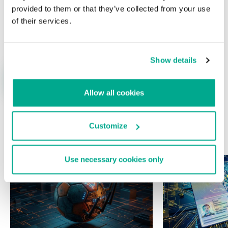
provided to them or that they’ve collected from your use
of their services.
Nombre
*
Correo electrónico
*
Show details
Allow all cookies
Customize
ÚLTIMAS PUBLICACIONES
Use necessary cookies only