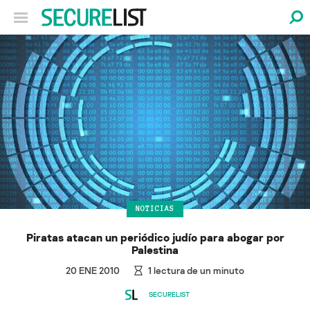
NOTICIAS
Piratas atacan un periódico judío para abogar por
Palestina
20 ENE 2010
1
lectura de un minuto
SECURELIST