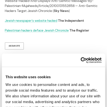
Website-Hacked-And-Displays-Anti-Semitic-Messages-By-
Palestinian-Mujaheeds/Article/201001315528158 — Anti-Semitic
Hackers Target Jewish Chronicle (
Sky News
)
Jewish newspaper’s website hacked
The Independent
Palestinian hackers deface Jewish Chronicle
The Register
SECURITY
Piratas atacan un periódico judío para
abogar por Palestina
This website uses cookies
Su dirección de correo electrónico no será publicada.
Los
We use cookies to personalise content and ads, to
campos obligatorios están marcados con
*
provide social media features and to analyse our traffic.
We also share information about your use of our site with
our social media, advertising and analytics partners who