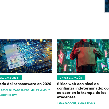
BLICACIONES
INVESTIGACIÓN
ado del ransomware en 2026
Sitios web con nivel de
confianza indeterminado: c
 ASSOLINI
MARC RIVERO
MAHER YAMOUT
no caer en la trampa de los
A GORODILOVA
atacantes
LAMA SAQQOUR
ANNA LARKINA