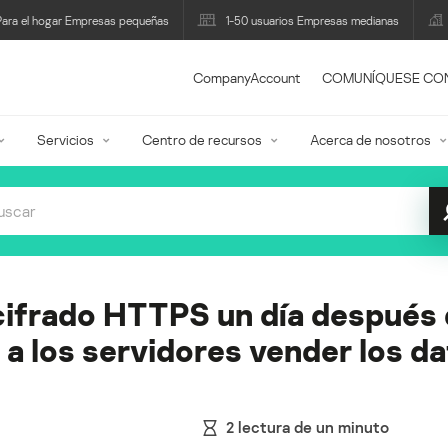
Para el hogar Empresas pequeñas
1-50 usuarios Empresas medianas
CompanyAccount
COMUNÍQUESE CO
Servicios
Centro de recursos
Acerca de nosotros
cifrado HTTPS un día después 
a los servidores vender los da
2
lectura de un minuto