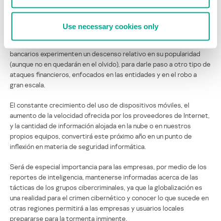
cada vez más ocultos y con mayor complejidad.
En vista de que las mayores ganancias que los criminales
Use necessary cookies only
cibernéticos obtienen es atacando a los bancos y no a los clientes
de los bancos, el 2017 será el año en que finalmente los troyanos
bancarios experimenten un descenso relativo en su popularidad
(aunque no en quedarán en el olvido), para darle paso a otro tipo de
ataques financieros, enfocados en las entidades y en el robo a
gran escala.
El constante crecimiento del uso de dispositivos móviles, el
aumento de la velocidad ofrecida por los proveedores de Internet,
y la cantidad de información alojada en la nube o en nuestros
propios equipos, convertirá este próximo año en un punto de
inflexión en materia de seguridad informática.
Será de especial importancia para las empresas, por medio de los
reportes de inteligencia, mantenerse informadas acerca de las
tácticas de los grupos cibercriminales, ya que la globalización es
una realidad para el crimen cibernético y conocer lo que sucede en
otras regiones permitirá a las empresas y usuarios locales
prepararse para la tormenta inminente.