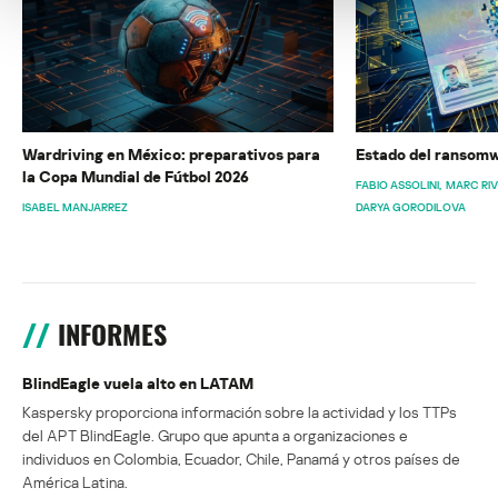
Wardriving en México: preparativos para
Estado del ransomw
la Copa Mundial de Fútbol 2026
FABIO ASSOLINI
MARC RI
ISABEL MANJARREZ
DARYA GORODILOVA
INFORMES
BlindEagle vuela alto en LATAM
Kaspersky proporciona información sobre la actividad y los TTPs
del APT BlindEagle. Grupo que apunta a organizaciones e
individuos en Colombia, Ecuador, Chile, Panamá y otros países de
América Latina.