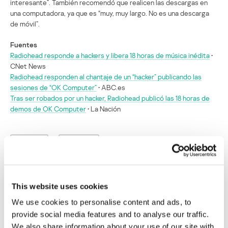
interesante”. También recomendó que realicen las descargas en
una computadora, ya que es “muy, muy largo. No es una descarga
de móvil”.
Fuentes
Radiohead responde a hackers y libera 18 horas de música inédita
•
CNet News
Radiohead responden al chantaje de un “hacker” publicando las
sesiones de “OK Computer”
• ABC.es
Tras ser robados por un hacker, Radiohead publicó las 18 horas de
demos de OK Computer
• La Nación
HACKERS
SECURITY
Radiohead publica 18 horas de música
This website uses cookies
inédita que hackers les habían robado
We use cookies to personalise content and ads, to
provide social media features and to analyse our traffic.
Su dirección de correo electrónico no será publicada.
Los
We also share information about your use of our site with
campos obligatorios están marcados con
*