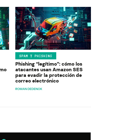
SPAM Y PHISHING
Phishing “legítimo”: cómo los
ómo
atacantes usan Amazon SES
para evadir la protección de
correo electrónico
ROMAN DEDENOK