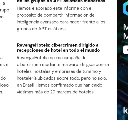
de los grupos de APT asiáticos modernos
 la
Hemos elaborado este informe con el
Grupo
propósito de compartir información de
en
inteligencia avanzada para hacer frente a los
grupos de APT asiáticos.
RevengeHotels: cibercrimen dirigido a
recepciones de hotel en todo el mundo
la
RevengeHotels es una campaña de
es el
cibercrimen mediante malware, dirigida contra
e
hoteles, hostales y empresas de turismo y
ido
hostelería ubicados sobre todo, pero no solo,
cioso
en Brasil. Hemos confirmado que han caído
s.
víctimas más de 20 marcas de hoteles.