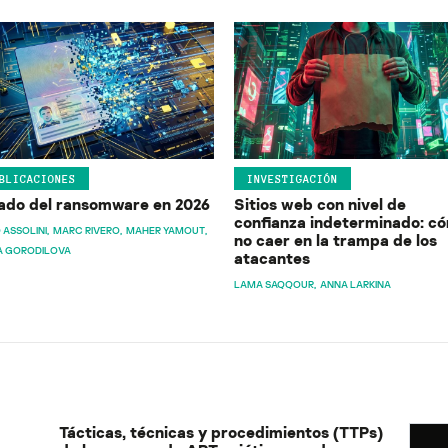
BLICACIONES
INVESTIGACIÓN
ado del ransomware en 2026
Sitios web con nivel de
confianza indeterminado: c
 ASSOLINI
MARC RIVERO
MAHER YAMOUT
no caer en la trampa de los
A GORODILOVA
atacantes
LAMA SAQQOUR
ANNA LARKINA
Tácticas, técnicas y procedimientos (TTPs)