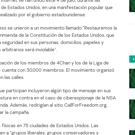
ternet se han unido este 4 de julio, durante las
a de Estados Unidos, en una manifestación popular que
realizado por el gobierno estadounidense.
ss se unieron a un movimiento llamado “Restauremos la
enmienda de la Constitución de los Estados Unidos, que
a seguridad en sus personas, domicilios, papeles y
rbitrarios será inviolable”.
pación de los miembros de 4Chan y los de la Liga de
ue cuenta con 30.000 miembros. El movimiento organizó
 las calles.
 que participan incluyeron algún tipo de mensaje en sus
ostura en contra en el caso de ciberespionaje de la NSA
nda. Además, redirigían al sitio CallForFreedom.org,
ar la campaña.
 físicas en 75 ciudades de Estados Unidos. Las
yen a “grupos liberales, grupos conservadores y