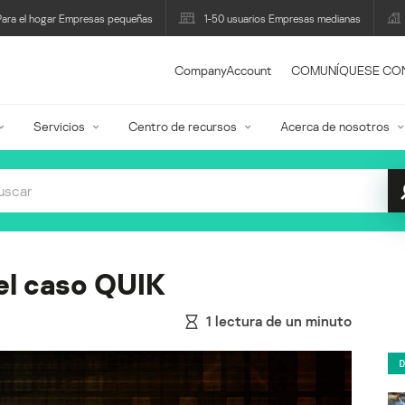
Para el hogar Empresas pequeñas
1-50 usuarios Empresas medianas
CompanyAccount
COMUNÍQUESE CO
Servicios
Centro de recursos
Acerca de nosotros
el caso QUIK
1
lectura de un minuto