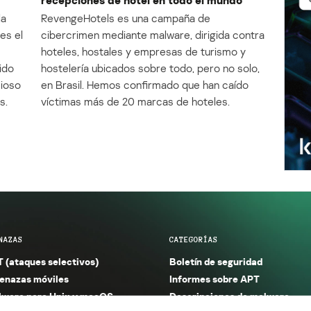
la
RevengeHotels es una campaña de
es el
cibercrimen mediante malware, dirigida contra
e
hoteles, hostales y empresas de turismo y
ido
hostelería ubicados sobre todo, pero no solo,
cioso
en Brasil. Hemos confirmado que han caído
s.
víctimas más de 20 marcas de hoteles.
NAZAS
CATEGORÍAS
 (ataques selectivos)
Boletín de seguridad
nazas móviles
Informes sobre APT
ware para Unix y macOS
Descripciones de malware