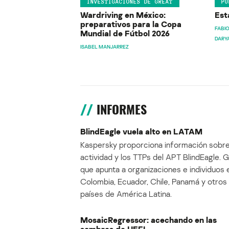
INVESTIGACIONES DE GREAT
PU
Wardriving en México:
Est
preparativos para la Copa
FABIO
Mundial de Fútbol 2026
DARY
ISABEL MANJARREZ
INFORMES
BlindEagle vuela alto en LATAM
Kaspersky proporciona información sobre
actividad y los TTPs del APT BlindEagle. 
que apunta a organizaciones e individuos 
Colombia, Ecuador, Chile, Panamá y otros
países de América Latina.
MosaicRegressor: acechando en las
sombras de UEFI