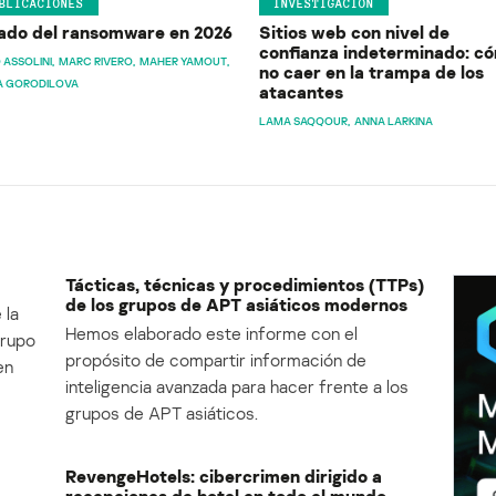
BLICACIONES
INVESTIGACIÓN
ado del ransomware en 2026
Sitios web con nivel de
confianza indeterminado: c
 ASSOLINI
MARC RIVERO
MAHER YAMOUT
no caer en la trampa de los
A GORODILOVA
atacantes
LAMA SAQQOUR
ANNA LARKINA
Tácticas, técnicas y procedimientos (TTPs)
de los grupos de APT asiáticos modernos
 la
Hemos elaborado este informe con el
Grupo
propósito de compartir información de
en
inteligencia avanzada para hacer frente a los
grupos de APT asiáticos.
RevengeHotels: cibercrimen dirigido a
recepciones de hotel en todo el mundo