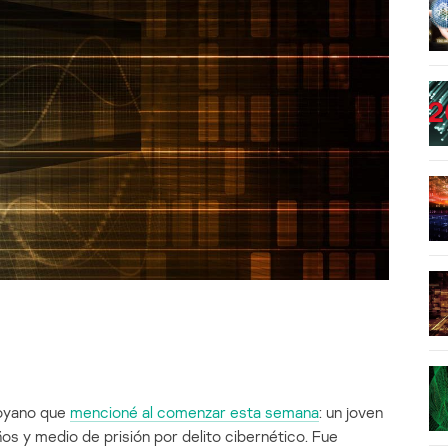
royano que
mencioné al comenzar esta semana
: un joven
os y medio de prisión por delito cibernético. Fue