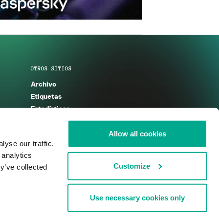
OTROS SITIOS
Archivo
Etiquetas
Estadísticas
Enciclopedia
Descripciones
Allow all cookies
yse our traffic.
g
KSB 2025
 analytics
Customize
y’ve collected
Use necessary cookies only
nos de uso
Acuerdo de licencia
Cookies