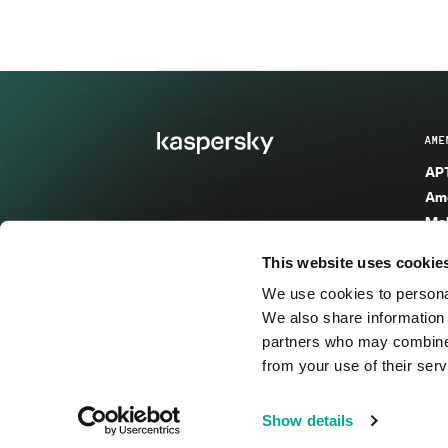
AME
APT
Ame
Mal
Mal
This website uses cookie
Ent
We use cookies to personal
Ame
We also share information 
Ame
partners who may combine i
Spa
from your use of their serv
© 2026 AO Kaspersky Lab. Todos los derechos reservad
Show details