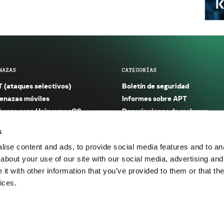
NAZAS
CATEGORÍAS
 (ataques selectivos)
Boletín de seguridad
nazas móviles
Informes sobre APT
ware para Unix y macOS
Descripciones de malware
ware para Windows
Investigación
s
orno seguro (IoT)
Informes sobre malware
ise content and ads, to provide social media features and to anal
nazas financieras
Informes sobre spam y phishin
about your use of our site with our social media, advertising and
nazas industriales
Publicaciones
t with other information that you’ve provided to them or that the
m y phishing
Incidentes
ices.
os.
Política de privacidad
Térmi