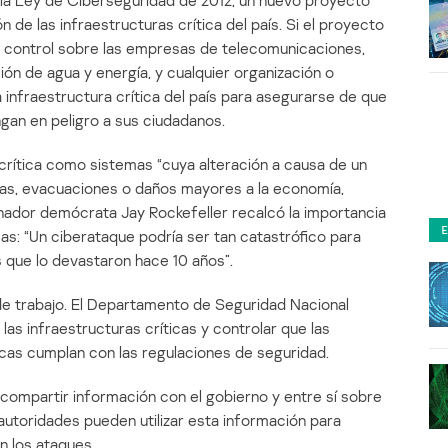
la Ley de Ciberseguridad de 2012, un nuevo proyecto
 de las infraestructuras crítica del país. Si el proyecto
ás control sobre las empresas de telecomunicaciones,
ión de agua y energía, y cualquier organización o
infraestructura crítica del país para asegurarse de que
gan en peligro a sus ciudadanos.
 crítica como sistemas “cuya alteración a causa de un
as, evacuaciones o daños mayores a la economía,
 senador demócrata Jay Rockefeller recalcó la importancia
cas: “Un ciberataque podría ser tan catastrófico para
 que lo devastaron hace 10 años”.
 de trabajo. El Departamento de Seguridad Nacional
las infraestructuras críticas y controlar que las
cas cumplan con las regulaciones de seguridad.
compartir información con el gobierno y entre sí sobre
autoridades pueden utilizar esta información para
n los ataques.