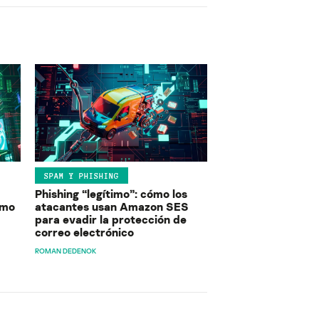
SPAM Y PHISHING
Phishing “legítimo”: cómo los
ómo
atacantes usan Amazon SES
para evadir la protección de
correo electrónico
ROMAN DEDENOK