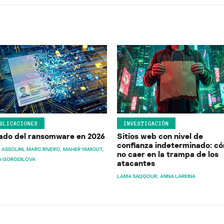
BLICACIONES
INVESTIGACIÓN
ado del ransomware en 2026
Sitios web con nivel de
confianza indeterminado: c
 ASSOLINI
MARC RIVERO
MAHER YAMOUT
no caer en la trampa de los
A GORODILOVA
atacantes
LAMA SAQQOUR
ANNA LARKINA