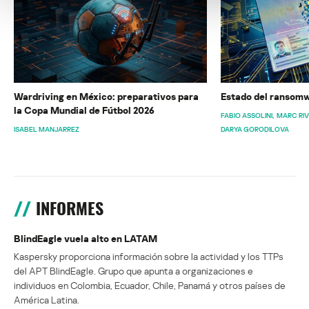
Wardriving en México: preparativos para
Estado del ransomw
la Copa Mundial de Fútbol 2026
FABIO ASSOLINI
MARC RI
ISABEL MANJARREZ
DARYA GORODILOVA
INFORMES
BlindEagle vuela alto en LATAM
Kaspersky proporciona información sobre la actividad y los TTPs
del APT BlindEagle. Grupo que apunta a organizaciones e
individuos en Colombia, Ecuador, Chile, Panamá y otros países de
América Latina.