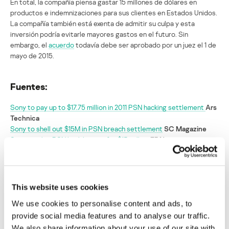
En total, la compañía piensa gastar 15 millones de dólares en
productos e indemnizaciones para sus clientes en Estados Unidos.
La compañía también está exenta de admitir su culpa y esta
inversión podría evitarle mayores gastos en el futuro. Sin
embargo, el
acuerdo
todavía debe ser aprobado por un juez el 1 de
mayo de 2015.
Fuentes:
Sony to pay up to $17.75 million in 2011 PSN hacking settlement
Ars
Technica
Sony to shell out $15M in PSN breach settlement
SC Magazine
Sony settles PSN hack lawsuit for $15 million
ZDNet
Sony acuerda pagar 15 millones en
productos a las víctimas del ataque a la
This website uses cookies
PlayStation Network
We use cookies to personalise content and ads, to
provide social media features and to analyse our traffic.
Su dirección de correo electrónico no será publicada.
Los
We also share information about your use of our site with
campos obligatorios están marcados con
*