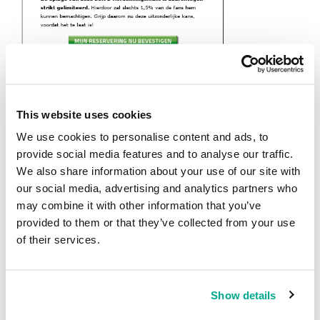
Podemos pronosticar que a medida de que se acerque la fecha del
inicio del evento aumentará el spam relacionado con el fútbol. Para
los usuarios, el más peligroso puede ser el correo no deseado
This website uses cookies
fraudulento: es posible que los atacantes no se limiten a las
loterías falsas, y empiecen a enviar diferentes mensajes
We use cookies to personalise content and ads, to
ofreciendo sorteos de entradas para el torneo, como sucedió en la
provide social media features and to analyse our traffic.
víspera del
mundial de fútbol en Brasil
. También es probable que
We also share information about your use of our site with
aumente la cantidad de spam orientado a los habitantes de
our social media, advertising and analytics partners who
Francia, que será la sede de la Eurocopa.
may combine it with other information that you’ve
provided to them or that they’ve collected from your use
of their services.
MENSAJES DE SPAM
SPAM TEMÁTICO
Los spammers están listos para la Eurocopa
Show details