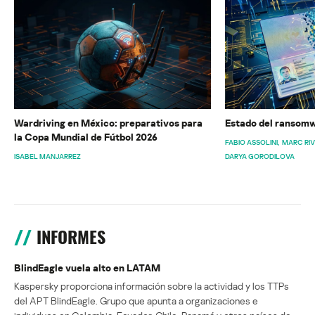
Wardriving en México: preparativos para
Estado del ransomw
la Copa Mundial de Fútbol 2026
FABIO ASSOLINI
MARC RI
ISABEL MANJARREZ
DARYA GORODILOVA
INFORMES
BlindEagle vuela alto en LATAM
Kaspersky proporciona información sobre la actividad y los TTPs
del APT BlindEagle. Grupo que apunta a organizaciones e