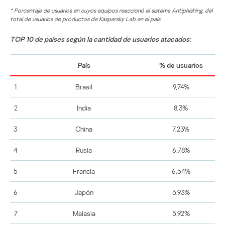
* Porcentaje de usuarios en cuyos equipos reaccionó el sistema Antiphishing, del
total de usuarios de productos de Kaspersky Lab en el país.
TOP 10 de países según la cantidad de usuarios atacados:
País
% de usuarios
1
Brasil
9,74%
2
India
8,3%
3
China
7,23%
4
Rusia
6,78%
5
Francia
6,54%
6
Japón
5,93%
7
Malasia
5,92%