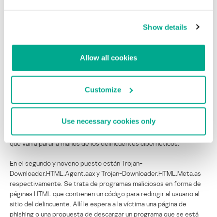
Show details
TOP 10 de programas maliciosos propagados por correo en el
segundo trimestre de 2015
Allow all cookies
Trojan-Spy.HTML.Fraud.gen, al que conocemos bien, lidera en el
segundo trimestre entre las familias de programas troyanos
Customize
realizados en forma de páginas HTML falsificadas. El programa
malicioso se envía por correo electrónico camuflado como un
importante mensaje enviado en nombre de bancos comerciales,
Use necessary cookies only
tiendas en Internet, compañías de software, etc. En la página
HTML que muestra, el usuario ingresa sus datos confidenciales,
que van a parar a manos de los delincuentes cibernéticos.
En el segundo y noveno puesto están Trojan-
Downloader.HTML.Agent.aax y Trojan-Downloader.HTML.Meta.as
respectivamente. Se trata de programas maliciosos en forma de
páginas HTML que contienen un código para redirigir al usuario al
sitio del delincuente. Allí le espera a la víctima una página de
phishing o una propuesta de descargar un programa que se está