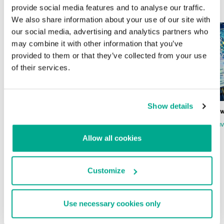
ÚLTIMAS PUBLICACIONES
provide social media features and to analyse our traffic.
We also share information about your use of our site with
our social media, advertising and analytics partners who
may combine it with other information that you’ve
provided to them or that they’ve collected from your use
of their services.
Show details
Wardriving en México: preparativos para
Estado del ransomw
la Copa Mundial de Fútbol 2026
FABIO ASSOLINI
MARC RI
ISABEL MANJARREZ
DARYA GORODILOVA
Allow all cookies
Customize
INFORMES
Use necessary cookies only
BlindEagle vuela alto en LATAM