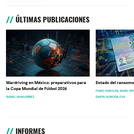
ÚLTIMAS PUBLICACIONES
Wardriving en México: preparativos para
Estado del ransomw
la Copa Mundial de Fútbol 2026
FABIO ASSOLINI
MARC RI
ISABEL MANJARREZ
DARYA GORODILOVA
INFORMES