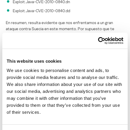
Exploit.Java-CVE-2010-0840.dn
Exploit.Java-CVE-2010-0840.dd
En resumen, resulta evidente que nos enfrentamos a un gran
ataque contra Suecia en este momento. Por supuesto que te
mantendremos informado sobre la evolución de los hechos.
Finalmente, urjo a los lectores a que no sólo recurran a Windows
Update para sus actualizaciones de seguridad, sino que también
actualicen sus otras aplicaciones, como Adobe, Java y clientes.
This website uses cookies
ÚLTIMAS NOTICIAS: Parece que la infección masiva sobre la cual
We use cookies to personalise content and ads, to
escribí fue el “postshock” después de la mayor infección masiva
de los sitios ASP.NET que describimos hace algún tiempo. El
provide social media features and to analyse our traffic.
artículo completo está aquí:
We also share information about your use of our site with
our social media, advertising and analytics partners who
aquí
.
may combine it with other information that you’ve
provided to them or that they’ve collected from your use
Cuando analizamos la estadística, vemos que todavía sigue
of their services.
creciendo el número de exploits Java y estamos tratando de
establecer si hay alguna conexión con la antigua infección o si
estamos ante un fenómeno nuevo.