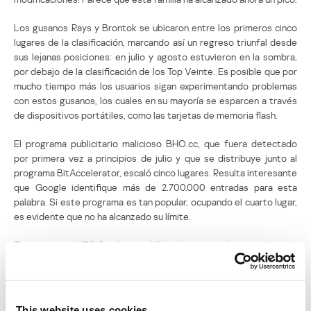
Los gusanos Rays y Brontok se ubicaron entre los primeros cinco
lugares de la clasificación, marcando así un regreso triunfal desde
sus lejanas posiciones: en julio y agosto estuvieron en la sombra,
por debajo de la clasificación de los Top Veinte. Es posible que por
mucho tiempo más los usuarios sigan experimentando problemas
con estos gusanos, los cuales en su mayoría se esparcen a través
de dispositivos portátiles, como las tarjetas de memoria flash.
El programa publicitario malicioso BHO.cc, que fuera detectado
por primera vez a principios de julio y que se distribuye junto al
programa BitAccelerator, escaló cinco lugares. Resulta interesante
que Google identifique más de 2.700.000 entradas para esta
palabra. Si este programa es tan popular, ocupando el cuarto lugar,
es evidente que no ha alcanzado su límite.
El virus script VBS.Small.a es el líder de septiembre en términos
de crecimiento. Aunque permanece en el octavo escalón, y dado
que utiliza el mismo método que Rays y Brontok para esparcirse,
es posible que permanezca en nuestra clasificación y que incluso
gane algunas posiciones.
This website uses cookies