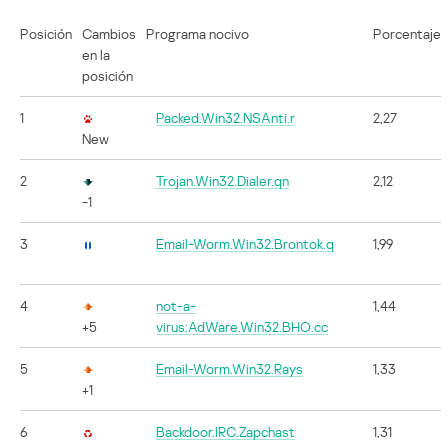
Posición
Cambios
Programa nocivo
Porcentaje
en la
posición
1
Packed.Win32.NSAnti.r
2,27
New
2
Trojan.Win32.Dialer.qn
2,12
-1
3
Email-Worm.Win32.Brontok.q
1,99
4
not-a-
1,44
+5
virus:AdWare.Win32.BHO.cc
5
Email-Worm.Win32.Rays
1,33
+1
6
Backdoor.IRC.Zapchast
1,31