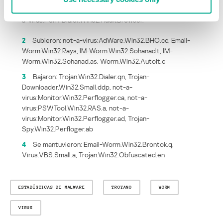
Trojan.Win32.VB.atg, Trojan-Downloader.Win32.AutoIt.q, not-
a-virus:Porn-Dialer.Win32.AdultBrowser.
2
Subieron: not-a-virus:AdWare.Win32.BHO.cc, Email-
Worm.Win32.Rays, IM-Worm.Win32.Sohanad.t, IM-
Worm.Win32.Sohanad.as, Worm.Win32.AutoIt.c
3
Bajaron: Trojan.Win32.Dialer.qn, Trojan-
Downloader.Win32.Small.ddp, not-a-
virus:Monitor.Win32.Perflogger.ca, not-a-
virus:PSWTool.Win32.RAS.a, not-a-
virus:Monitor.Win32.Perflogger.ad, Trojan-
Spy.Win32.Perfloger.ab
4
Se mantuvieron: Email-Worm.Win32.Brontok.q,
Virus.VBS.Small.a, Trojan.Win32.Obfuscated.en
ESTADÍSTICAS DE MALWARE
TROYANO
WORM
VIRUS