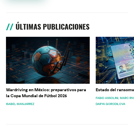
ÚLTIMAS PUBLICACIONES
Wardriving en México: preparativos para
Estado del ransomw
la Copa Mundial de Fútbol 2026
FABIO ASSOLINI
MARC RI
ISABEL MANJARREZ
DARYA GORODILOVA