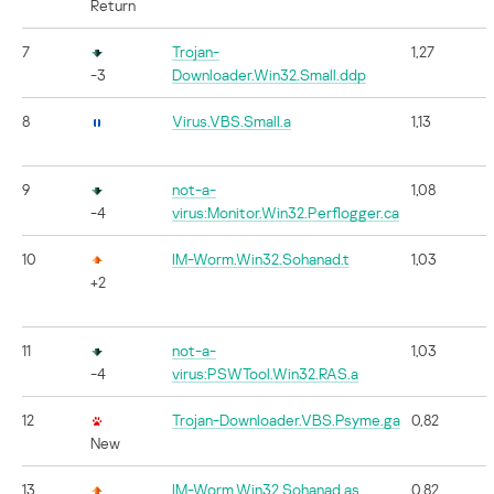
Return
7
Trojan-
1,27
-3
Downloader.Win32.Small.ddp
8
Virus.VBS.Small.a
1,13
9
not-a-
1,08
-4
virus:Monitor.Win32.Perflogger.ca
10
IM-Worm.Win32.Sohanad.t
1,03
+2
11
not-a-
1,03
-4
virus:PSWTool.Win32.RAS.a
12
Trojan-Downloader.VBS.Psyme.ga
0,82
New
13
IM-Worm.Win32.Sohanad.as
0,82