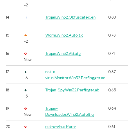
+2
14
Trojan.Win32.Obfuscated.en
0,80
15
Worm.Win32.AutoIt.c
0,78
+2
16
Trojan.Win32.VB.atg
0,71
New
17
not-a-
0,67
-6
virus:Monitor.Win32.Perflogger.ad
18
Trojan-Spy.Win32.Perfloger.ab
0,65
-5
19
Trojan-
0,64
New
Downloader.Win32.AutoIt.q
20
not-a-virus:Porn-
0,61