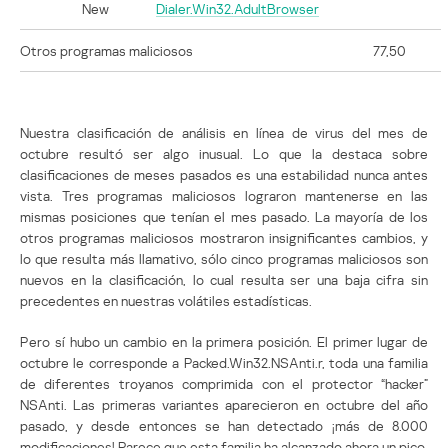
New
Dialer.Win32.AdultBrowser
Otros programas maliciosos
77,50
Nuestra clasificación de análisis en línea de virus del mes de
octubre resultó ser algo inusual. Lo que la destaca sobre
clasificaciones de meses pasados es una estabilidad nunca antes
vista. Tres programas maliciosos lograron mantenerse en las
mismas posiciones que tenían el mes pasado. La mayoría de los
otros programas maliciosos mostraron insignificantes cambios, y
lo que resulta más llamativo, sólo cinco programas maliciosos son
nuevos en la clasificación, lo cual resulta ser una baja cifra sin
precedentes en nuestras volátiles estadísticas.
Pero sí hubo un cambio en la primera posición. El primer lugar de
octubre le corresponde a Packed.Win32.NSAnti.r, toda una familia
de diferentes troyanos comprimida con el protector “hacker”
NSAnti. Las primeras variantes aparecieron en octubre del año
pasado, y desde entonces se han detectado ¡más de 8.000
modificaciones! Parece que esta familia ha alcanzado ahora un pico.