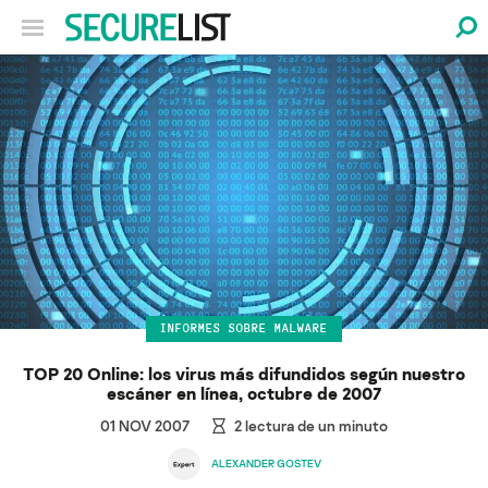
INFORMES SOBRE MALWARE
TOP 20 Online: los virus más difundidos según nuestro
escáner en línea, octubre de 2007
01 NOV 2007
2
lectura de un minuto
ALEXANDER GOSTEV