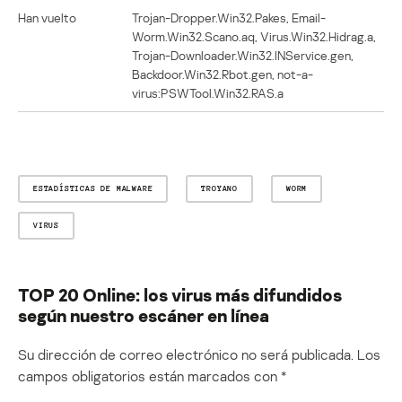
Han vuelto
Trojan-Dropper.Win32.Pakes, Email-
Worm.Win32.Scano.aq, Virus.Win32.Hidrag.a,
Trojan-Downloader.Win32.INService.gen,
Backdoor.Win32.Rbot.gen, not-a-
virus:PSWTool.Win32.RAS.a
ESTADÍSTICAS DE MALWARE
TROYANO
WORM
VIRUS
TOP 20 Online: los virus más difundidos
según nuestro escáner en línea
Su dirección de correo electrónico no será publicada.
Los
campos obligatorios están marcados con
*