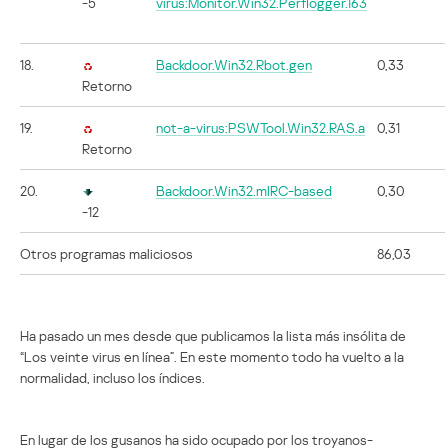
-5
virus:Monitor.Win32.Perflogger.163
18.
Backdoor.Win32.Rbot.gen
0,33
Retorno
19.
not-a-virus:PSWTool.Win32.RAS.a
0,31
Retorno
20.
Backdoor.Win32.mIRC-based
0,30
-12
Otros programas maliciosos
86,03
Ha pasado un mes desde que publicamos la lista más insólita de
“Los veinte virus en línea”. En este momento todo ha vuelto a la
normalidad, incluso los índices.
En lugar de los gusanos ha sido ocupado por los troyanos-