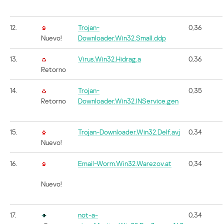
12.
Trojan-
0,36
Nuevo!
Downloader.Win32.Small.ddp
13.
Virus.Win32.Hidrag.a
0,36
Retorno
14.
Trojan-
0,35
Retorno
Downloader.Win32.INService.gen
15.
Trojan-Downloader.Win32.Delf.avj
0,34
Nuevo!
16.
Email-Worm.Win32.Warezov.at
0,34
Nuevo!
17.
not-a-
0,34