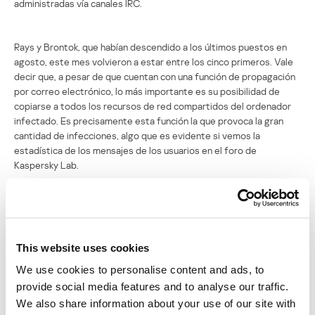
administradas vía canales IRC.
Rays y Brontok, que habían descendido a los últimos puestos en
agosto, este mes volvieron a estar entre los cinco primeros. Vale
decir que, a pesar de que cuentan con una función de propagación
por correo electrónico, lo más importante es su posibilidad de
copiarse a todos los recursos de red compartidos del ordenador
infectado. Es precisamente esta función la que provoca la gran
cantidad de infecciones, algo que es evidente si vemos la
estadística de los mensajes de los usuarios en el foro de
Kaspersky Lab.
No se queda atrás el virus clásico Parite.b. Veterano de muchos
años, sigue estando presente en los informes de casi todas las
grandes compañías antivirus. En efecto, Parite.b es el líder
This website uses cookies
indiscutible de toda la clase de virus comunes. Entre los gusanos y
troyanos no existe un líder similar. Algo más: ha vuelto a la lista un
We use cookies to personalise content and ads, to
gusano similar, Hidrag.a, lo que nos obliga a pensar que los rumores
provide social media features and to analyse our traffic.
sobre la muerte de los virus clásicos son demasiado exagerados.
We also share information about your use of our site with
De acuerdo, estos no se propagan con tanta velocidad como los