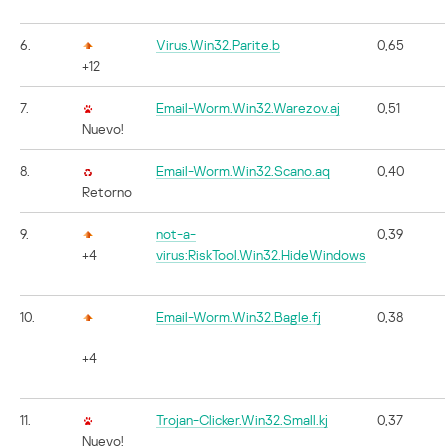
6.
Virus.Win32.Parite.b
0,65
+12
7.
Email-Worm.Win32.Warezov.aj
0,51
Nuevo!
8.
Email-Worm.Win32.Scano.aq
0,40
Retorno
9.
not-a-
0,39
+4
virus:RiskTool.Win32.HideWindows
10.
Email-Worm.Win32.Bagle.fj
0,38
+4
11.
Trojan-Clicker.Win32.Small.kj
0,37
Nuevo!