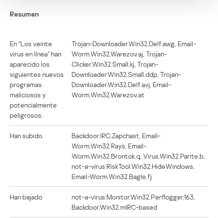
Resumen
En “Los veinte
Trojan-Downloader.Win32.Delf.awg, Email-
virus en línea” han
Worm.Win32.Warezov.aj, Trojan-
aparecido los
Clicker.Win32.Small.kj, Trojan-
siguientes nuevos
Downloader.Win32.Small.ddp, Trojan-
programas
Downloader.Win32.Delf.avj, Email-
maliciosos y
Worm.Win32.Warezov.at
potencialmente
peligrosos:
Han subido
Backdoor.IRC.Zapchast, Email-
Worm.Win32.Rays, Email-
Worm.Win32.Brontok.q, Virus.Win32.Parite.b,
not-a-virus:RiskTool.Win32.HideWindows,
Email-Worm.Win32.Bagle.fj
Han bajado
not-a-virus:Monitor.Win32.Perflogger.163,
Backdoor.Win32.mIRC-based