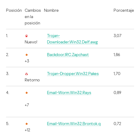
Posición
Cambios
Nombre
Porcentaje
en la
posición
1.
Trojan-
3,07
Nuevo!
Downloader.Win32.Delf.awg
2.
Backdoor.IRC.Zapchast
1,86
+3
3.
Trojan-Dropper.Win32.Pakes
1,70
Retorno
4.
Email-Worm.Win32.Rays
0,89
+7
5.
Email-Worm.Win32.Brontok.q
0,72
+12