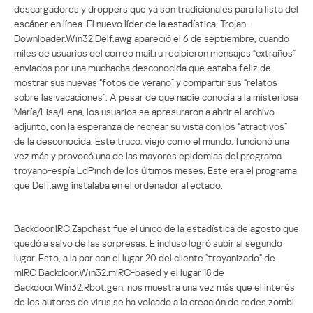
descargadores y droppers que ya son tradicionales para la lista del
escáner en línea. El nuevo líder de la estadística, Trojan-
Downloader.Win32.Delf.awg apareció el 6 de septiembre, cuando
miles de usuarios del correo mail.ru recibieron mensajes “extraños”
enviados por una muchacha desconocida que estaba feliz de
mostrar sus nuevas “fotos de verano” y compartir sus “relatos
sobre las vacaciones”. A pesar de que nadie conocía a la misteriosa
María/Lisa/Lena, los usuarios se apresuraron a abrir el archivo
adjunto, con la esperanza de recrear su vista con los “atractivos”
de la desconocida. Este truco, viejo como el mundo, funcionó una
vez más y provocó una de las mayores epidemias del programa
troyano-espía LdPinch de los últimos meses. Este era el programa
que Delf.awg instalaba en el ordenador afectado.
Backdoor.IRC.Zapchast fue el único de la estadística de agosto que
quedó a salvo de las sorpresas. E incluso logró subir al segundo
lugar. Esto, a la par con el lugar 20 del cliente “troyanizado” de
mIRC Backdoor.Win32.mIRC-based y el lugar 18 de
Backdoor.Win32.Rbot.gen, nos muestra una vez más que el interés
de los autores de virus se ha volcado a la creación de redes zombi