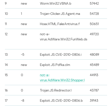
9
new
Worm.Win32.VBNA.b
57442
10
1
Trojan-Clicker.JS.Agent.ma
54728
11
new
Hoax.HTML.FakeAntivirus.f
50651
12
new
not-a-
49720
virus:AdWare.Win32.FunWeb.ds
13
-5
Exploit.JS.CVE-2010-0806.i
48089
14
new
Exploit.JS.Pdfka.clm
45489
15
0
not-a-
44913
virus:AdWare.Win32.Shopper.l
16
0
Trojan.JS.Redirector.l
43787
17
-8
Exploit.JS.CVE-2010-0806.b
39143