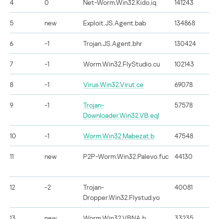
4
0
Net-Worm.Win32.Kido.iq
141243
5
new
Exploit.JS.Agent.bab
134868
6
-1
Trojan.JS.Agent.bhr
130424
7
-1
Worm.Win32.FlyStudio.cu
102143
8
-1
Virus.Win32.Virut.ce
69078
9
-1
Trojan-
57578
Downloader.Win32.VB.eql
10
-1
Worm.Win32.Mabezat.b
47548
11
new
P2P-Worm.Win32.Palevo.fuc
44130
12
-2
Trojan-
40081
Dropper.Win32.Flystud.yo
13
new
Worm.Win32.VBNA.b
33235