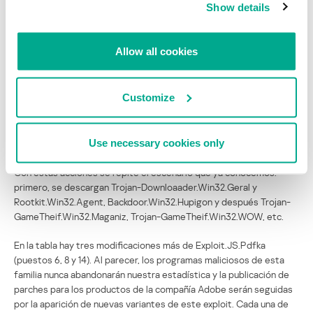
Show details
infectar sitios legítimos. Uno de ellos es Trojan.JS.Agent.bky
(puesto 18). El tamaño medio de su código es de 0x3B ó 29
caracteres. Su única tarea es descargar el código malicioso
Allow all cookies
principal desde una URL específica.
El “nuevo” viejo exploit Agent.bab ha resultado en el segundo lugar
Customize
de la estadística, porque fue detectado 340.000 veces. El
programa malicioso usa una vieja vulnerabilidad, denominada CVE-
2010-0806, que descarga diferentes programas maliciosos al
Use necessary cookies only
ordenador de la víctima.
Con estas acciones se repite el escenario que ya conocemos:
primero, se descargan Trojan-Downloaader.Win32.Geral y
Rootkit.Win32.Agent, Backdoor.Win32.Hupigon y después Trojan-
GameTheif.Win32.Maganiz, Trojan-GameTheif.Win32.WOW, etc.
En la tabla hay tres modificaciones más de Exploit.JS.Pdfka
(puestos 6, 8 y 14). Al parecer, los programas maliciosos de esta
familia nunca abandonarán nuestra estadística y la publicación de
parches para los productos de la compañía Adobe serán seguidas
por la aparición de nuevas variantes de este exploit. Cada una de