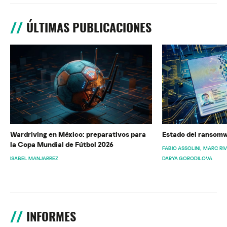
ÚLTIMAS PUBLICACIONES
Wardriving en México: preparativos para
Estado del ransomw
la Copa Mundial de Fútbol 2026
FABIO ASSOLINI
MARC RI
ISABEL MANJARREZ
DARYA GORODILOVA
INFORMES