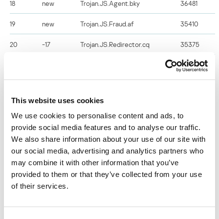
18
new
Trojan.JS.Agent.bky
36481
19
new
Trojan.JS.Fraud.af
35410
20
-17
Trojan.JS.Redirector.cq
35375
A pesar de los significativos cambios en la tabla, cinco de sus
participantes, incluyendo el líder, han conservado sus posiciones.
This website uses cookies
El inesperado retorno de Trojan-Downloader.JS.Pegel.b, que ocupa
We use cookies to personalise content and ads, to
el tercer puesto en la estadística, es similar a la situación causada
provide social media features and to analyse our traffic.
por Trojan-Downloader.JS.Gumblar.x en abril. La última vez que se
We also share information about your use of our site with
detectó un alto grado de actividad de Pegel fue en febrero de
our social media, advertising and analytics partners who
2010, cuando al mismo tiempo, seis representantes de Pegel,
may combine it with other information that you’ve
encabezados por la modificación Pegel.b, se situaron en la lista
provided to them or that they’ve collected from your use
TOP20 de programas maliciosos en Internet. Junto con Pegel.b se
of their services.
utilizaron diferentes exploits PDF y el exploit Java CVE-2010-
0886, sobre el cual escribimos el mes pasado. Además de los
cargadores de scripts Pegel y Gumblar existen scripts muy
simples, pero bastante difundidos que los delincuentes usan para