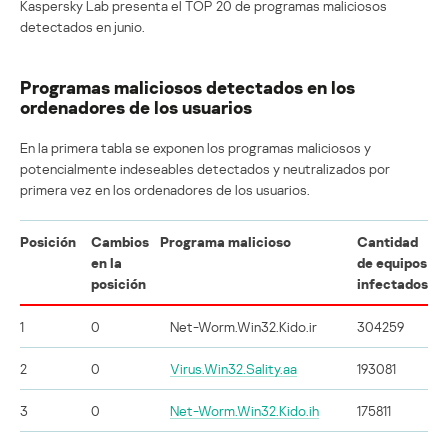
Kaspersky Lab presenta el TOP 20 de programas maliciosos
detectados en junio.
Programas maliciosos detectados en los
ordenadores de los usuarios
En la primera tabla se exponen los programas maliciosos y
potencialmente indeseables detectados y neutralizados por
primera vez en los ordenadores de los usuarios.
Posición
Cambios
Programa malicioso
Cantidad
en la
de equipos
posición
infectados
1
0
Net-Worm.Win32.Kido.ir
304259
2
0
Virus.Win32.Sality.aa
193081
3
0
Net-Worm.Win32.Kido.ih
175811