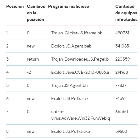
Posición
Cambios
Programa malicioso
Cantidad
en la
de equipos
posición
infectados
1
0
Trojan-Clicker.JS.Iframe.bb
490331
2
new
Exploit.JS.Agent.bab
341085
3
return
Trojan-Downloader.JS.Pegel.b
220359
4
-2
Exploit.Java.CVE-2010-0886.a
214968
5
0
Trojan.JS.Agent.bhr
77837
6
new
Exploit.JS.Pdfka.clk
74592
7
0
not-a-
65550
virus:AdWare.Win32.FunWeb.q
8
new
Exploit.JS.Pdfka.ckp
59680