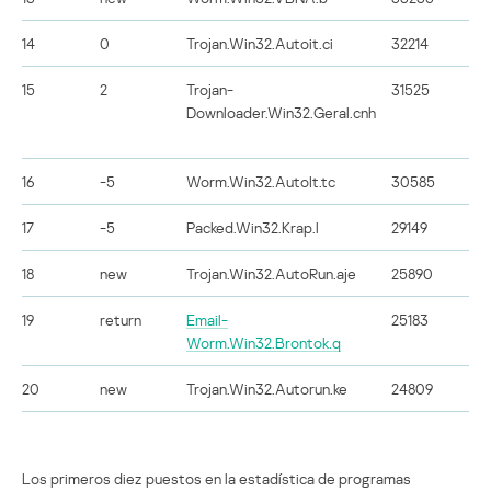
14
0
Trojan.Win32.Autoit.ci
32214
15
2
Trojan-
31525
Downloader.Win32.Geral.cnh
16
-5
Worm.Win32.AutoIt.tc
30585
17
-5
Packed.Win32.Krap.l
29149
18
new
Trojan.Win32.AutoRun.aje
25890
19
return
Email-
25183
Worm.Win32.Brontok.q
20
new
Trojan.Win32.Autorun.ke
24809
Los primeros diez puestos en la estadística de programas