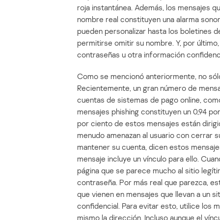
roja instantánea. Además, los mensajes q
nombre real constituyen una alarma sonora
pueden personalizar hasta los boletines d
permitirse omitir su nombre. Y, por último
contraseñas u otra información confidenc
Como se mencionó anteriormente, no sólo 
Recientemente, un gran número de mensaj
cuentas de sistemas de pago online, com
mensajes phishing constituyen un 0,94 por
por ciento de estos mensajes están dirigi
menudo amenazan al usuario con cerrar su
mantener su cuenta, dicen estos mensajes,
mensaje incluye un vínculo para ello. Cuan
página que se parece mucho al sitio legít
contraseña. Por más real que parezca, est
que vienen en mensajes que llevan a un si
confidencial. Para evitar esto, utilice l
mismo la dirección. Incluso aunque el vín