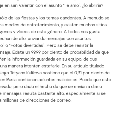
e en san Valentín con el asunto “Te amo”, ¿lo abriría?
ólo de las fiestas y los temas candentes. A menudo se
os medios de entretenimiento, y existen muchos sitios
ágenes y vídeos de este género. A todos nos gusta
ovechan de ello, enviando mensajes con asuntos
o” o “Fotos divertidas”. Pero se debe resistir la
ensaje. Existe un 99,99 por ciento de probabilidad de que
en la información guardada en su equipo, de que
una manera intenten estafarle. En su artículo titulado
lega Tatyana Kulikova sostiene que el 0,31 por ciento de
 en Rusia contienen adjuntos maliciosos. Puede que este
evado, pero dado el hecho de que se envían a diario
e mensajes resulta bastante alto, especialmente si se
 millones de direcciones de correo.