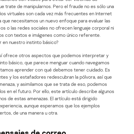
e trate de manipularnos. Pero el fraude no es sólo una
años virtuales son cada vez más frecuentes en Internet
ca que necesitamos un nuevo enfoque para evaluar las
os o las redes sociales no ofrecen lenguaje corporal ni
amos con textos e imágenes como único referente.
 en nuestro instinto básico?
t sí ofrece otros aspectos que podemos interpretar y
tinto básico, que parece menguar cuando navegamos
esitamos aprender con qué debemos tener cuidado. Es
tes y los estafadores redescubran la pólvora, así que
enaza, y asimilamos que se trata de eso, podemos
s en el futuro. Por ello, este artículo describe algunos
os de estas amenazas. El artículo está dirigido
n experiencia, aunque esperamos que los ejemplos
ertos, de una manera u otra.
ensajes de correo