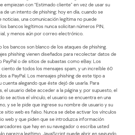
ue empiezan con “Estimado cliente” en vez de usar su
 de un intento de phishing; hoy en día, cuando se
e noticias, una comunicación legítima no puede
, los bancos legítimos nunca solicitan números PIN,
ial, y menos aún por correo electrónico.
los bancos son blanco de los ataques de phishing.
es phishing vienen diseñados para recolectar datos de
o PayPal o de sitios de subastas como eBay. Los
 ciento de todos los mensajes spam, y un increíble 60
dos a PayPal. Los mensajes phishing de este tipo a
 cuenta alegando que éste dejó de usarla. Para
 el usuario debe acceder a la página y, por supuesto, el
do se activa el vínculo, el usuario se encuentra en una
imo, y se le pide que ingrese su nombre de usuario y su
e sitio web es falso. Nunca se debe activar los vínculos
tio web y que piden que se introduzca información
os marcadores que hay en su navegador o escriba usted
culo parezca legítimo, JavaScript puede abrir en segundo