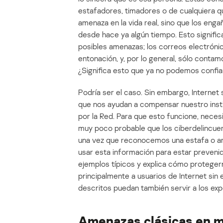
estafadores, timadores o de cualquiera qu
amenaza en la vida real, sino que los eng
desde hace ya algún tiempo. Esto signifi
posibles amenazas; los correos electrónic
entonación, y, por lo general, sólo cont
¿Significa esto que ya no podemos confiar
Podría ser el caso. Sin embargo, Interne
que nos ayudan a compensar nuestro ins
por la Red. Para que esto funcione, nec
muy poco probable que los ciberdelincuen
una vez que reconocemos una estafa o am
usar esta información para estar prevenido
ejemplos típicos y explica cómo protegern
principalmente a usuarios de Internet si
descritos puedan también servir a los exp
Amenazas clásicas en m