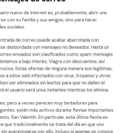
ario nuevo de Internet es, probablemente, abrir una
se con su familia y sus amigos, sino para hacer
des sociales.
e entrada de correo puede acabar abarrotada con
erse desbordada con mensajes no deseados. Hasta un
correo enviados son clasificados como spam: mensajes
éstamos a bajo interés, Viagra con descuentos, así
icios. Estas ofertas de ninguna manera son legítimas,
s a sitios web infectados con virus, troyanos y otros
en ser eliminados sin leerlos para que no dañen el
á el usuario será unos instantes mientras los elimina.
ajes, pero a veces parecen muy tentadores para
ligentes: están más activos durante fiestas importantes
o, San Valentín. En particular, esta última fiesta es
ya que tradicionalmente se trata del día en que uno
sin avergonzarse por ello, incluso si apenas se conoce