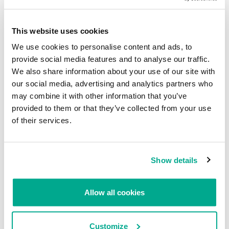
La lista de países incluye 8 opciones: Francia (número SMS 81001),
This website uses cookies
Bélgica (número SMS 9903), Suiza (número SMS 543), Luxemburgo
We use cookies to personalise content and ads, to
(número SMS 64747), Canadá (número SMS 60999), Alemania
provide social media features and to analyse our traffic.
(número SMS 63000), España (número SMS 35064), y Reino Unido
We also share information about your use of our site with
(número SMS 60999).
Al parecer, los autores del virus cometieron un error en el código.
our social media, advertising and analytics partners who
El troyano envía un mensaje SMS mediante la clase
SmsManager
may combine it with other information that you’ve
con el método
sendTextMessage
:
provided to them or that they’ve collected from your use
smsmanager.sendTextMessage(s1, null, s2, pendingintent,
of their services.
pendingintent1)
Donde ‘s1’ es un número y ‘s2’ es un texto. Estas variables están
definidas correctamente para todos los países, salvo Canadá.
Show details
if(s.equals(“ca”))
{
s1 = “SP”;
Allow all cookies
s2 = “60999”;
Customize