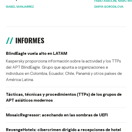
FABIO ASSOLINI
MARC RI
ISABEL MANJARREZ
DARYA GORODILOVA
INFORMES
BlindEagle vuela alto en LATAM
Kaspersky proporciona información sobre la actividad y los TTPs
del APT BlindEagle. Grupo que apunta a organizaciones e
individuos en Colombia, Ecuador, Chile, Panamá y otros países de
América Latina.
Tácticas, técnicas y procedimientos (TTPs) de los grupos de
APT asiáticos modernos
MosaicRegressor: acechando en las sombras de UEFI
RevengeHotels: cibercrimen dirigido a recepciones de hotel