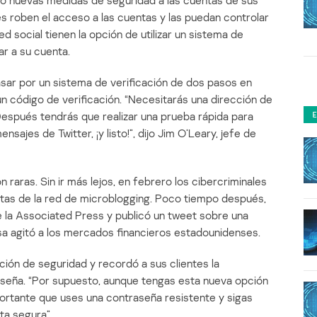
ido nuevas medidas de seguridad a las cuentas de sus
es roben el acceso a las cuentas y las puedan controlar
red social tienen la opción de utilizar un sistema de
ar a su cuenta.
asar por un sistema de verificación de dos pasos en
n código de verificación. “Necesitarás una dirección de
Después tendrás que realizar una prueba rápida para
sajes de Twitter, ¡y listo!”, dijo Jim O’Leary, jefe de
 raras. Sin ir más lejos, en febrero los cibercriminales
tas de la red de microblogging. Poco tiempo después,
de la Associated Press y publicó un tweet sobre una
alsa agitó a los mercados financieros estadounidenses.
ión de seguridad y recordó a sus clientes la
seña. “Por supuesto, aunque tengas esta nueva opción
ortante que uses una contraseña resistente y sigas
ta segura”.