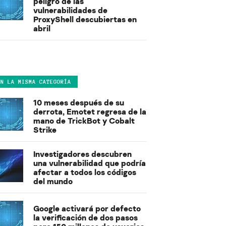
peligro de las
vulnerabilidades de
ProxyShell descubiertas en
abril
EN LA MISMA CATEGORÍA
10 meses después de su
derrota, Emotet regresa de la
mano de TrickBot y Cobalt
Strike
Investigadores descubren
una vulnerabilidad que podría
afectar a todos los códigos
del mundo
Google activará por defecto
la verificación de dos pasos