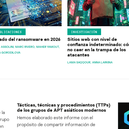
BLICACIONES
INVESTIGACIÓN
ado del ransomware en 2026
Sitios web con nivel de
confianza indeterminado: c
 ASSOLINI
MARC RIVERO
MAHER YAMOUT
no caer en la trampa de los
A GORODILOVA
atacantes
LAMA SAQQOUR
ANNA LARKINA
Tácticas, técnicas y procedimientos (TTPs)
de los grupos de APT asiáticos modernos
 la
Hemos elaborado este informe con el
Grupo
propósito de compartir información de
en